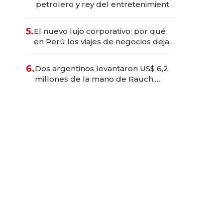
petrolero y rey del entretenimiento
que va por la licitación de
Tecnópolis junto a Fénix
5.
El nuevo lujo corporativo: por qué
en Perú los viajes de negocios dejan
de ser reuniones para convertirse
en experiencias transformadoras
6.
Dos argentinos levantaron US$ 6,2
millones de la mano de Rauch,
Englebienne y Woloski