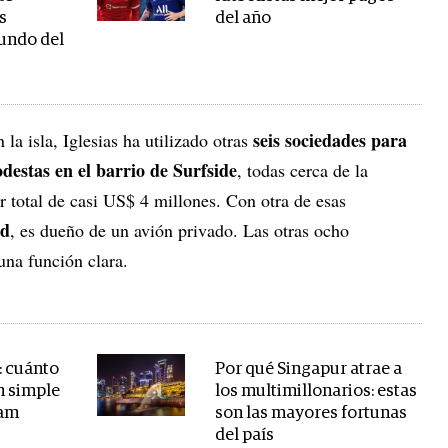
s
del año
mundo del
seis sociedades para
a isla, Iglesias ha utilizado otras
destas en el barrio de Surfside
, todas cerca de la
r total de casi US$ 4 millones. Con otra de esas
ed
, es dueño de un avión privado. Las otras ocho
una función clara.
: cuánto
Por qué Singapur atrae a
n simple
los multimillonarios: estas
ram
son las mayores fortunas
del país