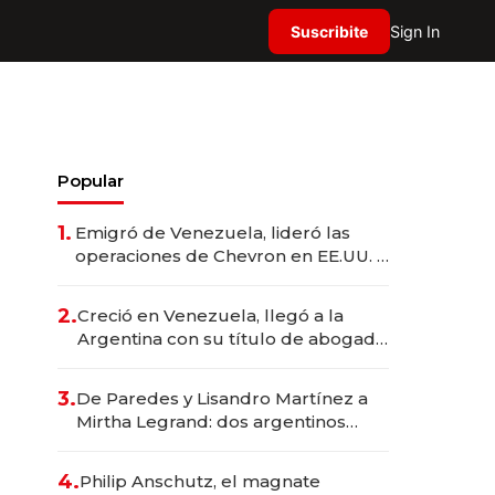
Suscribite
Sign In
Popular
1.
Emigró de Venezuela, lideró las
operaciones de Chevron en EE.UU. y
hoy es la única mujer CEO en Vaca
Muerta
2.
Creció en Venezuela, llegó a la
Argentina con su título de abogado
y construyó un imperio
gastronómico que revoluciona las
3.
De Paredes y Lisandro Martínez a
marcas "fast premium"
Mirtha Legrand: dos argentinos
impulsan el negocio del wellness
deportivo y el cuidado corporal
4.
Philip Anschutz, el magnate