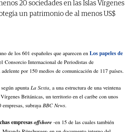
menos 20 sociedades en las Islas Vírgenes
protegía un patrimonio de al menos US$
Los papeles de
uno de los 601 españoles que aparecen en
del Consorcio Internacional de Periodistas de
a adelente por 150 medios de comunicación de 117 países.
o, según apunta
La Sexta
, a una estructura de una veintena
 Vírgenes Británicas, un territorio en el caribe con unos
0 empresas, subraya
BBC News
.
dichas empresas
offshore
-en 15 de las cuales también
, Miranda Rijnsburger- en un documento interno del