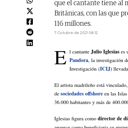
que el cantante tiene al 
Británicas, con las que 
116 millones.
7 Octubre de 2021 08.12
E
Julio Iglesias
l cantante
es 
Pandora
, la investigación 
ICIJ
Investigación (
) llevad
El artista madrileño está vinculad
sociedades offshore
de
en las Islas
36.000 habitantes y más de 400.00
director de 
Iglesias figura como
aparece como beneficiaria su mujer