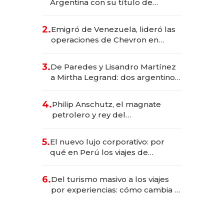
Argentina con su título de
abogado y construyó un imperio
gastronómico que revoluciona
2.
Emigró de Venezuela, lideró las
las marcas "fast premium"
operaciones de Chevron en
EE.UU. y hoy es la única mujer
CEO en Vaca Muerta
3.
De Paredes y Lisandro Martínez
a Mirtha Legrand: dos argentinos
impulsan el negocio del wellness
deportivo y el cuidado corporal
4.
Philip Anschutz, el magnate
petrolero y rey del
entretenimiento que va por la
licitación de Tecnópolis junto a
5.
El nuevo lujo corporativo: por
Fénix
qué en Perú los viajes de
negocios dejan de ser reuniones
para convertirse en experiencias
6.
Del turismo masivo a los viajes
transformadoras
por experiencias: cómo cambia el
negocio de la asistencia al viajero