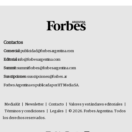
Contactos
Comercial:
publicidad@forbesargentina.com
Editorial:
info@forbesargentina.com
Summit:
summitforbes@forbesargentina.com
Suscripciones:
suscripciones@forbes.ar
Forbes Argentina es publicada por HT Media SA.
MediaKit
|
Newsletter
|
Contacto
|
Valores y estándares editoriales
|
Términos y condiciones
|
Legales
|
© 2026. Forbes Argentina. Todos
los derechos reservados.