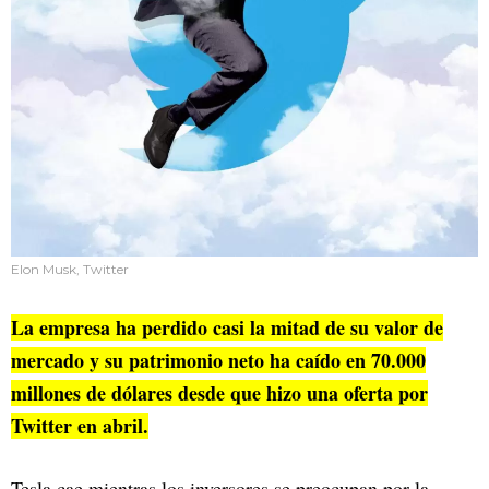
Elon Musk, Twitter
La empresa ha perdido casi la mitad de su valor de
mercado y su patrimonio neto ha caído en 70.000
millones de dólares desde que hizo una oferta por
Twitter en abril.
Tesla cae mientras los inversores se preocupan por la