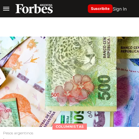
Sign In
Suscribite
COLUMNISTAS
Pesos argentinos
.