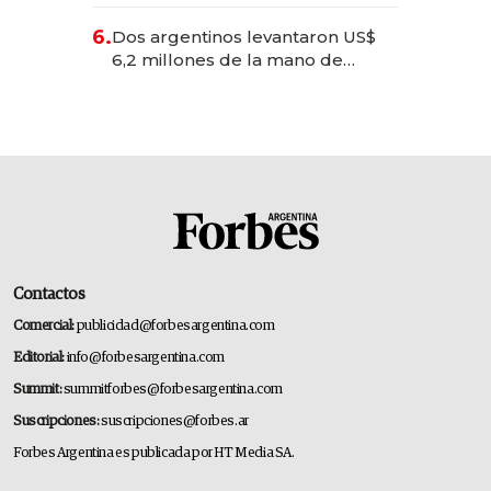
negocios dejan de ser reuniones
para convertirse en experiencias
6.
Dos argentinos levantaron US$
transformadoras
6,2 millones de la mano de
Rauch, Englebienne y Woloski
Contactos
Comercial:
publicidad@forbesargentina.com
Editorial:
info@forbesargentina.com
Summit:
summitforbes@forbesargentina.com
Suscripciones:
suscripciones@forbes.ar
Forbes Argentina es publicada por HT Media SA.