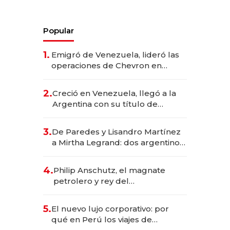
Popular
1.
Emigró de Venezuela, lideró las
operaciones de Chevron en
EE.UU. y hoy es la única mujer
CEO en Vaca Muerta
2.
Creció en Venezuela, llegó a la
Argentina con su título de
abogado y construyó un imperio
gastronómico que revoluciona
3.
De Paredes y Lisandro Martínez
las marcas "fast premium"
a Mirtha Legrand: dos argentinos
impulsan el negocio del wellness
deportivo y el cuidado corporal
4.
Philip Anschutz, el magnate
petrolero y rey del
entretenimiento que va por la
licitación de Tecnópolis junto a
5.
El nuevo lujo corporativo: por
Fénix
qué en Perú los viajes de