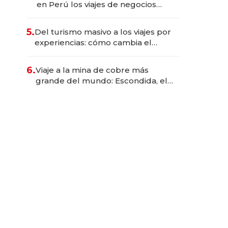
en Perú los viajes de negocios
dejan de ser reuniones para
convertirse en experiencias
5.
Del turismo masivo a los viajes por
transformadoras
experiencias: cómo cambia el
negocio de la asistencia al viajero
6.
Viaje a la mina de cobre más
grande del mundo: Escondida, el
gigante chileno que exporta US$
14.000 millones anuales