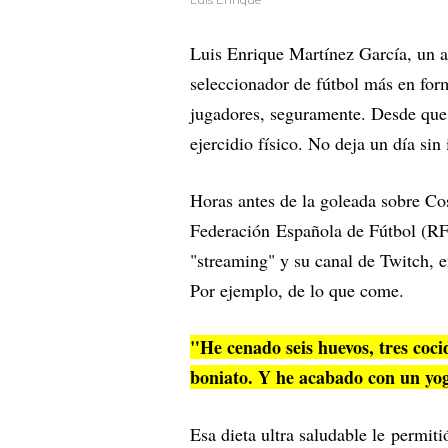
Luis Enrique Martínez García, un a
seleccionador de fútbol más en fo
jugadores, seguramente. Desde que s
ejercidio físico. No deja un día si
Horas antes de la goleada sobre Cos
Federación Española de Fútbol (RF
"streaming" y su canal de Twitch, e
Por ejemplo, de lo que come.
"He cenado seis huevos, tres coci
boniato. Y he acabado con un y
Esa dieta ultra saludable le permiti