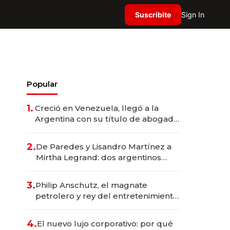
Suscribite
Sign In
Popular
1.
Creció en Venezuela, llegó a la
Argentina con su título de abogado
y construyó un imperio
gastronómico que revoluciona las
2.
De Paredes y Lisandro Martínez a
marcas "fast premium"
Mirtha Legrand: dos argentinos
impulsan el negocio del wellness
deportivo y el cuidado corporal
3.
Philip Anschutz, el magnate
petrolero y rey del entretenimiento
que va por la licitación de
Tecnópolis junto a Fénix
4.
El nuevo lujo corporativo: por qué