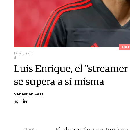
QAT
Luis Enrique
S
Luis Enrique, el "streamer 
se supera a sí misma
Sebastián Fest
SHARE