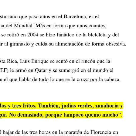
sturiano que pasó años en el Barcelona, es el
rma del Mundial. Más en forma que unos cuantos
e retiró en 2004 se hizo fanático de la bicicleta y del
n ir al gimnasio y cuida su alimentación de forma obsesiva.
ta Rica, Luis Enrique se sentó en el rincón que la
EF) le armó en Qatar y se sumergió en el mundo el
n el que habla de todo lo que se le cruza por la cabeza.
dos y tres fritos. También, judías verdes, zanahoria y
ogur. No demasiado, porque tampoco quemo mucho".
ó bajar de las tres horas en la maratón de Florencia en