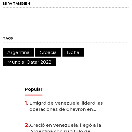
MIRA TAMBIÉN
TAGS
Argentina
Croacia
Doha
Mundial Qatar 2022
Popular
1.
Emigró de Venezuela, lideró las
operaciones de Chevron en
EE.UU. y hoy es la única mujer
CEO en Vaca Muerta
2.
Creció en Venezuela, llegó a la
Argentina con su título de