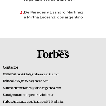
abogado y construyó un imperio
gastronómico que revoluciona
3.
De Paredes y Lisandro Martínez
las marcas "fast premium"
a Mirtha Legrand: dos argentinos
impulsan el negocio del wellness
deportivo y el cuidado corporal
Contactos
Comercial:
publicidad@forbesargentina.com
Editorial:
info@forbesargentina.com
Summit:
summitforbes@forbesargentina.com
Suscripciones:
suscripciones@forbes.ar
Forbes Argentina es publicada por HT Media SA.