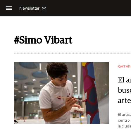
Newsletter
#Simo Vibart
QATAR
El 
busc
art
El arti
centro 
la ciud