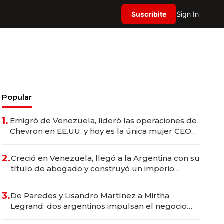
Suscribite
Sign In
Popular
1.
Emigró de Venezuela, lideró las operaciones de
Chevron en EE.UU. y hoy es la única mujer CEO
en Vaca Muerta
2.
Creció en Venezuela, llegó a la Argentina con su
título de abogado y construyó un imperio
gastronómico que revoluciona las marcas "fast
premium"
3.
De Paredes y Lisandro Martínez a Mirtha
Legrand: dos argentinos impulsan el negocio
del wellness deportivo y el cuidado corporal