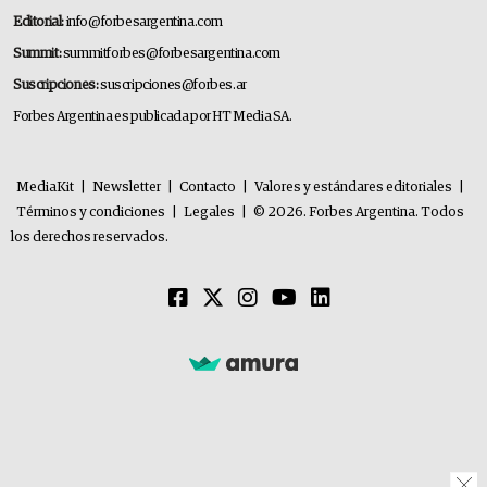
Editorial:
info@forbesargentina.com
Summit:
summitforbes@forbesargentina.com
Suscripciones:
suscripciones@forbes.ar
Forbes Argentina es publicada por HT Media SA.
MediaKit
|
Newsletter
|
Contacto
|
Valores y estándares editoriales
|
Términos y condiciones
|
Legales
|
© 2026. Forbes Argentina. Todos
los derechos reservados.