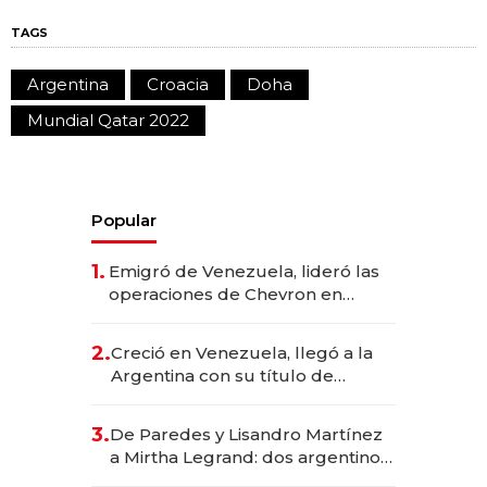
TAGS
Argentina
Croacia
Doha
Mundial Qatar 2022
Popular
1.
Emigró de Venezuela, lideró las
operaciones de Chevron en
EE.UU. y hoy es la única mujer
CEO en Vaca Muerta
2.
Creció en Venezuela, llegó a la
Argentina con su título de
abogado y construyó un imperio
gastronómico que revoluciona
3.
De Paredes y Lisandro Martínez
las marcas "fast premium"
a Mirtha Legrand: dos argentinos
impulsan el negocio del wellness