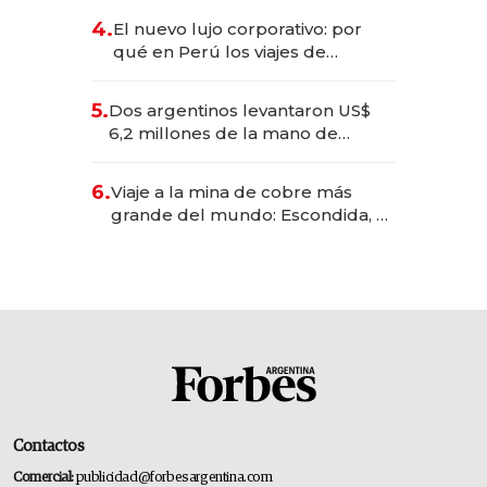
deportivo y el cuidado corporal
4.
El nuevo lujo corporativo: por
qué en Perú los viajes de
negocios dejan de ser reuniones
para convertirse en experiencias
5.
Dos argentinos levantaron US$
transformadoras
6,2 millones de la mano de
Rauch, Englebienne y Woloski
6.
Viaje a la mina de cobre más
grande del mundo: Escondida, el
gigante chileno que exporta US$
14.000 millones anuales
Contactos
Comercial:
publicidad@forbesargentina.com