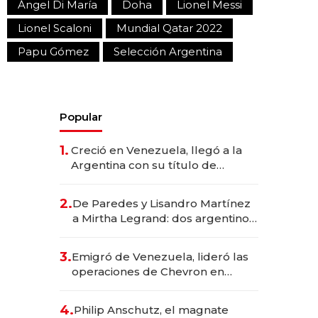
Ángel Di María
Doha
Lionel Messi
Lionel Scaloni
Mundial Qatar 2022
Papu Gómez
Selección Argentina
Popular
1.
Creció en Venezuela, llegó a la
Argentina con su título de
abogado y construyó un imperio
gastronómico que revoluciona
2.
De Paredes y Lisandro Martínez
las marcas "fast premium"
a Mirtha Legrand: dos argentinos
impulsan el negocio del wellness
deportivo y el cuidado corporal
3.
Emigró de Venezuela, lideró las
operaciones de Chevron en
EE.UU. y hoy es la única mujer
CEO en Vaca Muerta
4.
Philip Anschutz, el magnate