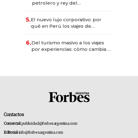
petrolero y rey del
entretenimiento que va por la
licitación de Tecnópolis junto a
5.
El nuevo lujo corporativo: por
Fénix
qué en Perú los viajes de
negocios dejan de ser reuniones
para convertirse en experiencias
6.
Del turismo masivo a los viajes
transformadoras
por experiencias: cómo cambia el
negocio de la asistencia al viajero
Contactos
Comercial:
publicidad@forbesargentina.com
Editorial:
info@forbesargentina.com