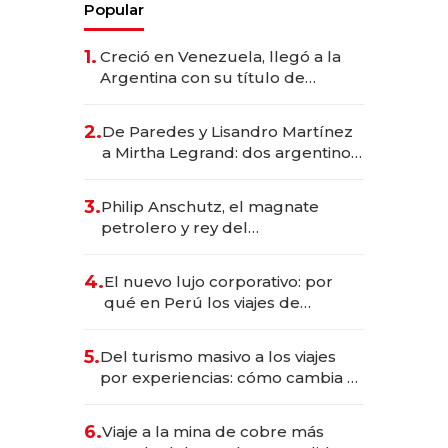
Popular
1.
Creció en Venezuela, llegó a la
Argentina con su título de
abogado y construyó un imperio
gastronómico que revoluciona
2.
De Paredes y Lisandro Martínez
las marcas "fast premium"
a Mirtha Legrand: dos argentinos
impulsan el negocio del wellness
deportivo y el cuidado corporal
3.
Philip Anschutz, el magnate
petrolero y rey del
entretenimiento que va por la
licitación de Tecnópolis junto a
4.
El nuevo lujo corporativo: por
Fénix
qué en Perú los viajes de
negocios dejan de ser reuniones
para convertirse en experiencias
5.
Del turismo masivo a los viajes
transformadoras
por experiencias: cómo cambia el
negocio de la asistencia al viajero
6.
Viaje a la mina de cobre más