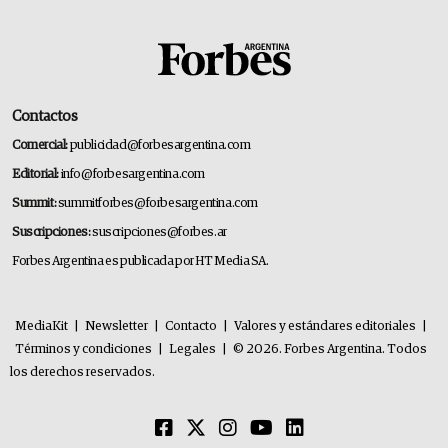
Contactos
Comercial:
publicidad@forbesargentina.com
Editorial:
info@forbesargentina.com
Summit:
summitforbes@forbesargentina.com
Suscripciones:
suscripciones@forbes.ar
Forbes Argentina es publicada por HT Media SA.
MediaKit
|
Newsletter
|
Contacto
|
Valores y estándares editoriales
|
Términos y condiciones
|
Legales
|
© 2026. Forbes Argentina. Todos
los derechos reservados.