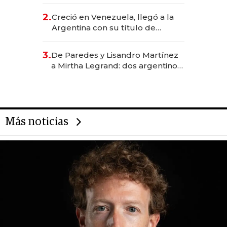
EE.UU. y hoy es la única mujer
CEO en Vaca Muerta
2.
Creció en Venezuela, llegó a la
Argentina con su título de
abogado y construyó un imperio
gastronómico que revoluciona
3.
De Paredes y Lisandro Martínez
las marcas "fast premium"
a Mirtha Legrand: dos argentinos
impulsan el negocio del wellness
deportivo y el cuidado corporal
Más noticias