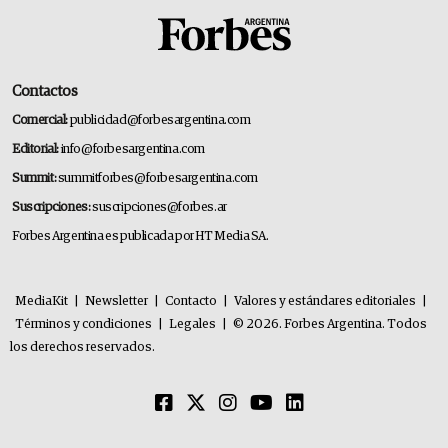
Contactos
Comercial:
publicidad@forbesargentina.com
Editorial:
info@forbesargentina.com
Summit:
summitforbes@forbesargentina.com
Suscripciones:
suscripciones@forbes.ar
Forbes Argentina es publicada por HT Media SA.
MediaKit
|
Newsletter
|
Contacto
|
Valores y estándares editoriales
|
Términos y condiciones
|
Legales
|
© 2026. Forbes Argentina. Todos
los derechos reservados.