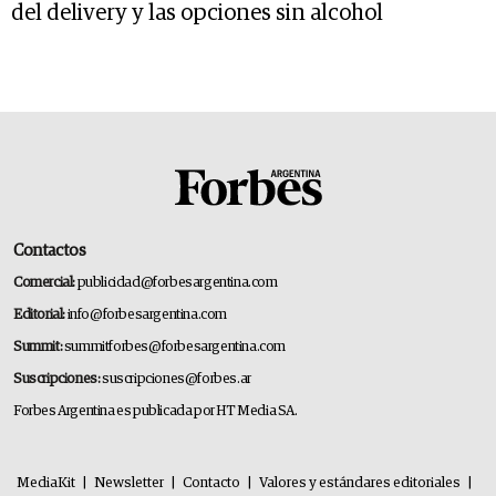
del delivery y las opciones sin alcohol
Contactos
Comercial:
publicidad@forbesargentina.com
Editorial:
info@forbesargentina.com
Summit:
summitforbes@forbesargentina.com
Suscripciones:
suscripciones@forbes.ar
Forbes Argentina es publicada por HT Media SA.
MediaKit
|
Newsletter
|
Contacto
|
Valores y estándares editoriales
|