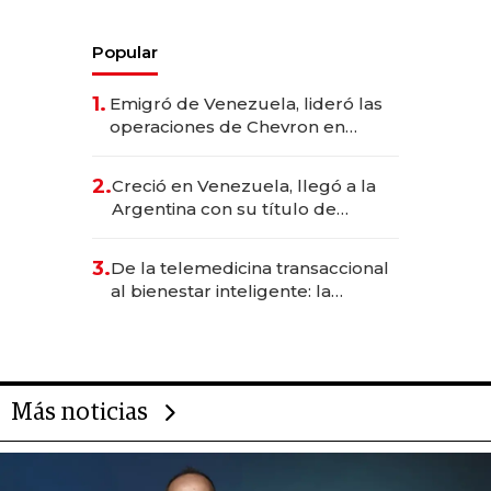
Popular
1.
Emigró de Venezuela, lideró las
operaciones de Chevron en
EE.UU. y hoy es la única mujer
CEO en Vaca Muerta
2.
Creció en Venezuela, llegó a la
Argentina con su título de
abogado y construyó un imperio
gastronómico que revoluciona
3.
De la telemedicina transaccional
las marcas "fast premium"
al bienestar inteligente: la
evolución de doc24 para
transformar a las organizaciones
Más noticias