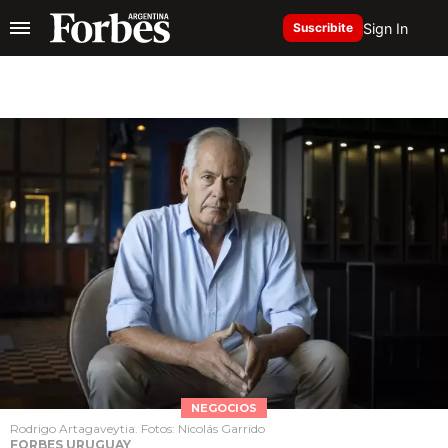
Sign In
Suscribite
NEGOCIOS
Rodrigo Artagaveytia. Fotos: Nicolás Garrido
FORBES URUGUAY