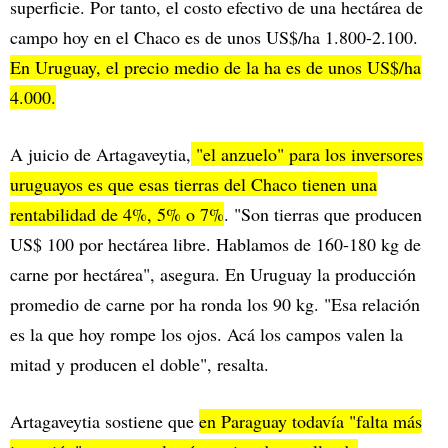
superficie. Por tanto, el costo efectivo de una hectárea de
campo hoy en el Chaco es de unos US$/ha 1.800-2.100.
En Uruguay, el precio medio de la ha es de unos US$/ha
4.000.
A juicio de Artagaveytia,
"el anzuelo" para los inversores
uruguayos es que esas tierras del Chaco tienen una
rentabilidad de 4%, 5% o 7%
. "Son tierras que producen
US$ 100 por hectárea libre. Hablamos de 160-180 kg de
carne por hectárea", asegura. En Uruguay la producción
promedio de carne por ha ronda los 90 kg. "Esa relación
es la que hoy rompe los ojos. Acá los campos valen la
mitad y producen el doble", resalta.
Artagaveytia sostiene que
en Paraguay todavía "falta más