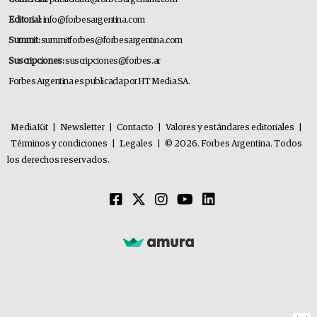
Editorial:
info@forbesargentina.com
Summit:
summitforbes@forbesargentina.com
Suscripciones:
suscripciones@forbes.ar
Forbes Argentina es publicada por HT Media SA.
MediaKit
|
Newsletter
|
Contacto
|
Valores y estándares editoriales
|
Términos y condiciones
|
Legales
|
© 2026. Forbes Argentina. Todos
los derechos reservados.