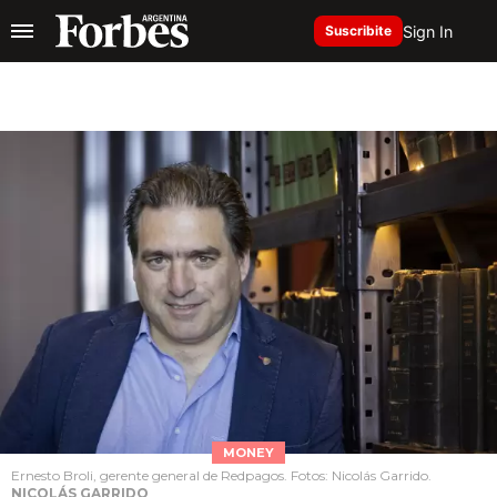
Sign In
Suscribite
MONEY
Ernesto Broli, gerente general de Redpagos. Fotos: Nicolás Garrido.
NICOLÁS GARRIDO