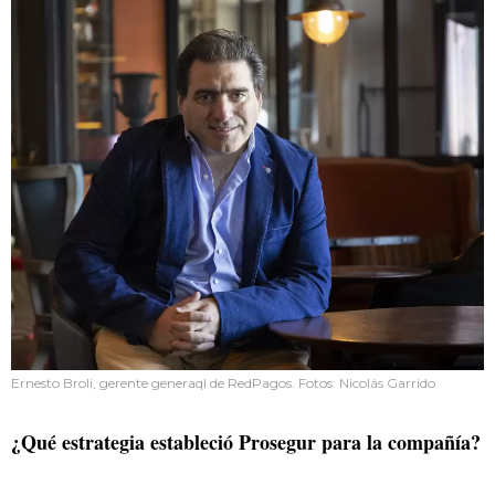
Ernesto Broli, gerente generaql de RedPagos. Fotos: Nicolás Garrido
¿Qué estrategia estableció Prosegur para la compañía?