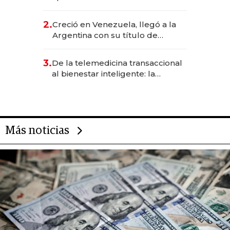
EE.UU. y hoy es la única mujer
CEO en Vaca Muerta
2.
Creció en Venezuela, llegó a la
Argentina con su título de
abogado y construyó un imperio
gastronómico que revoluciona
3.
De la telemedicina transaccional
las marcas "fast premium"
al bienestar inteligente: la
evolución de doc24 para
transformar a las organizaciones
Más noticias