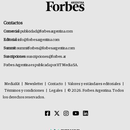
Contactos
Comercial:
publicidad@forbesargentina.com
Editorial:
info@forbesargentina.com
Summit:
summitforbes@forbesargentina.com
Suscripciones:
suscripciones@forbes.ar
Forbes Argentina es publicada por HT Media SA.
MediaKit
|
Newsletter
|
Contacto
|
Valores y estándares editoriales
|
Términos y condiciones
|
Legales
|
© 2026. Forbes Argentina. Todos
los derechos reservados.