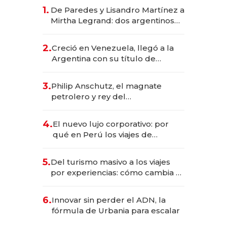
1.
De Paredes y Lisandro Martínez a
Mirtha Legrand: dos argentinos
impulsan el negocio del wellness
deportivo y el cuidado corporal
2.
Creció en Venezuela, llegó a la
Argentina con su título de
abogado y construyó un imperio
gastronómico que revoluciona
3.
Philip Anschutz, el magnate
las marcas "fast premium"
petrolero y rey del
entretenimiento que va por la
licitación de Tecnópolis junto a
4.
El nuevo lujo corporativo: por
Fénix
qué en Perú los viajes de
negocios dejan de ser reuniones
para convertirse en experiencias
5.
Del turismo masivo a los viajes
transformadoras
por experiencias: cómo cambia el
negocio de la asistencia al viajero
6.
Innovar sin perder el ADN, la
fórmula de Urbania para escalar