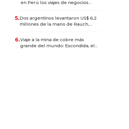
en Perú los viajes de negocios
dejan de ser reuniones para
convertirse en experiencias
5.
Dos argentinos levantaron US$ 6,2
transformadoras
millones de la mano de Rauch,
Englebienne y Woloski
6.
Viaje a la mina de cobre más
grande del mundo: Escondida, el
gigante chileno que exporta US$
14.000 millones anuales