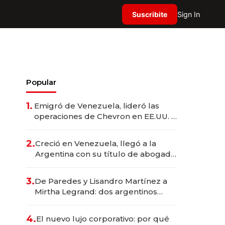
Suscribite
Sign In
Popular
1.
Emigró de Venezuela, lideró las
operaciones de Chevron en EE.UU. y
hoy es la única mujer CEO en Vaca
Muerta
2.
Creció en Venezuela, llegó a la
Argentina con su título de abogado
y construyó un imperio
gastronómico que revoluciona las
3.
De Paredes y Lisandro Martínez a
marcas "fast premium"
Mirtha Legrand: dos argentinos
impulsan el negocio del wellness
deportivo y el cuidado corporal
4.
El nuevo lujo corporativo: por qué