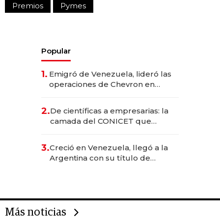
Premios
Pymes
Popular
1.
Emigró de Venezuela, lideró las
operaciones de Chevron en
EE.UU. y hoy es la única mujer
CEO en Vaca Muerta
2.
De científicas a empresarias: la
camada del CONICET que
levantó más de US$ 40 millones
para fundar startups biotech
3.
Creció en Venezuela, llegó a la
Argentina con su título de
abogado y construyó un imperio
gastronómico que revoluciona
las marcas "fast premium"
Más noticias