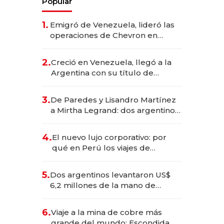
Popular
1.
Emigró de Venezuela, lideró las
operaciones de Chevron en
EE.UU. y hoy es la única mujer
CEO en Vaca Muerta
2.
Creció en Venezuela, llegó a la
Argentina con su título de
abogado y construyó un imperio
gastronómico que revoluciona
3.
De Paredes y Lisandro Martínez
las marcas "fast premium"
a Mirtha Legrand: dos argentinos
impulsan el negocio del wellness
deportivo y el cuidado corporal
4.
El nuevo lujo corporativo: por
qué en Perú los viajes de
negocios dejan de ser reuniones
para convertirse en experiencias
5.
Dos argentinos levantaron US$
transformadoras
6,2 millones de la mano de
Rauch, Englebienne y Woloski
6.
Viaje a la mina de cobre más
grande del mundo: Escondida, el