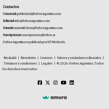
Contactos
Comercial:
publicidad@forbesargentina.com
Editorial:
info@forbesargentina.com
Summit:
summitforbes@forbesargentina.com
Suscripciones:
suscripciones@forbes.ar
Forbes Argentina es publicada por HT Media SA.
MediaKit
|
Newsletter
|
Contacto
|
Valores y estándares editoriales
|
Términos y condiciones
|
Legales
|
© 2026. Forbes Argentina. Todos
los derechos reservados.