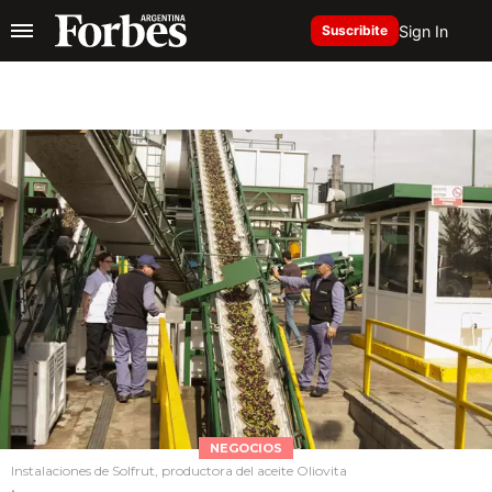
Sign In
Suscribite
NEGOCIOS
Instalaciones de Solfrut, productora del aceite Oliovita
.