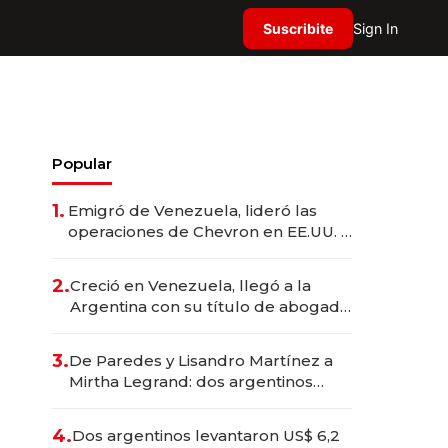
Suscribite
Sign In
Popular
1.
Emigró de Venezuela, lideró las
operaciones de Chevron en EE.UU. y
hoy es la única mujer CEO en Vaca
Muerta
2.
Creció en Venezuela, llegó a la
Argentina con su título de abogado
y construyó un imperio
gastronómico que revoluciona las
3.
De Paredes y Lisandro Martínez a
marcas "fast premium"
Mirtha Legrand: dos argentinos
impulsan el negocio del wellness
deportivo y el cuidado corporal
4.
Dos argentinos levantaron US$ 6,2