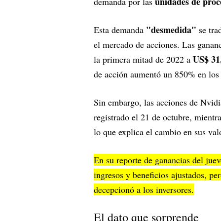
unidades de proc
demanda por las
"desmedida"
Esta demanda
se tra
el mercado de acciones. Las gananc
US$ 31,
la primera mitad de 2022 a
de acción aumentó un 850% en los
Sin embargo, las acciones de Nvid
registrado el 21 de octubre, mient
lo que explica el cambio en sus va
En su reporte de ganancias del juev
ingresos y beneficios ajustados, pe
decepcionó a los inversores.
El dato que sorprende