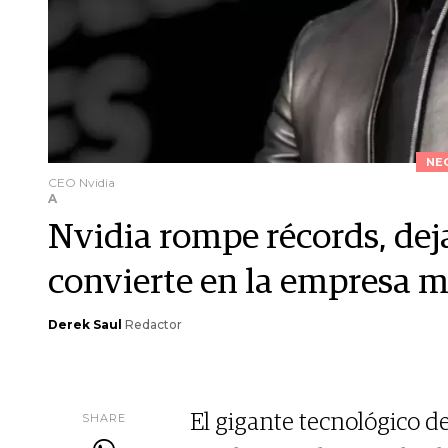
NE
CEO Nvidia
A
Nvidia rompe récords, deja
convierte en la empresa 
Derek Saul
Redactor
SHARE
El gigante tecnológico de