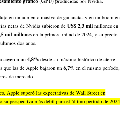
esamiento gráfico (GPU) p
roducidas por Nvidia.
dujo en un aumento masivo de ganancias y en un boom en
US$ 2,3 mil
ias netas de Nvidia subieron de
millones en
5 mil millones
en la primera mitad de 2024, y su precio
 últimos dos años.
4,8%
ia cayeron un
desde su máximo histórico de cierre
6,7
ras que las de Apple bajaron un
% en el mismo período,
lores de mercado.
es, Apple superó las expectativas de Wall Street en
ro su perspectiva más débil para el último período de 2024