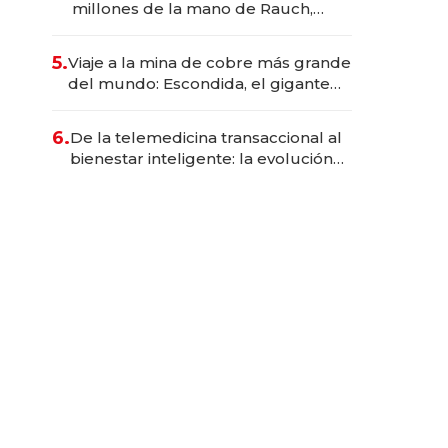
millones de la mano de Rauch,
Englebienne y Woloski
5.
Viaje a la mina de cobre más grande
del mundo: Escondida, el gigante
chileno que exporta US$ 14.000
millones anuales
6.
De la telemedicina transaccional al
bienestar inteligente: la evolución
de doc24 para transformar a las
organizaciones