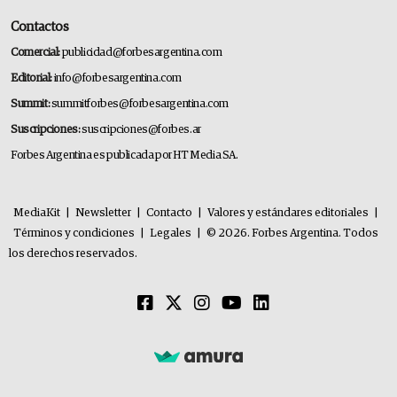
Contactos
Comercial:
publicidad@forbesargentina.com
Editorial:
info@forbesargentina.com
Summit:
summitforbes@forbesargentina.com
Suscripciones:
suscripciones@forbes.ar
Forbes Argentina es publicada por HT Media SA.
MediaKit
|
Newsletter
|
Contacto
|
Valores y estándares editoriales
|
Términos y condiciones
|
Legales
|
© 2026. Forbes Argentina. Todos
los derechos reservados.