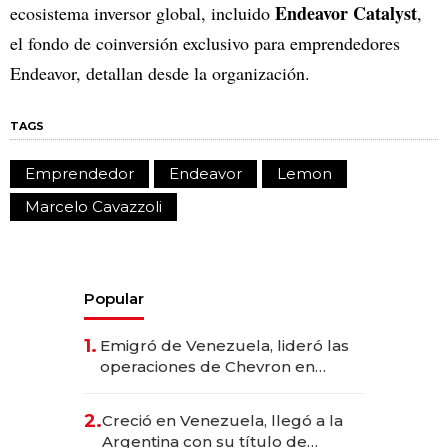
Endeavor Catalyst
ecosistema inversor global, incluido
,
el fondo de coinversión exclusivo para emprendedores
Endeavor, detallan desde la organización.
TAGS
Emprendedor
Endeavor
Lemon
Marcelo Cavazzoli
Popular
1.
Emigró de Venezuela, lideró las
operaciones de Chevron en
EE.UU. y hoy es la única mujer
CEO en Vaca Muerta
2.
Creció en Venezuela, llegó a la
Argentina con su título de