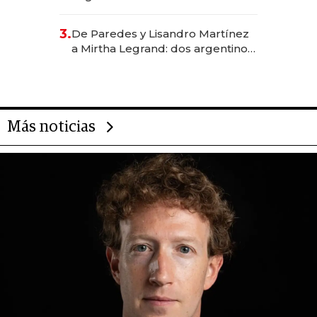
abogado y construyó un imperio
gastronómico que revoluciona
3.
De Paredes y Lisandro Martínez
las marcas "fast premium"
a Mirtha Legrand: dos argentinos
impulsan el negocio del wellness
deportivo y el cuidado corporal
Más noticias