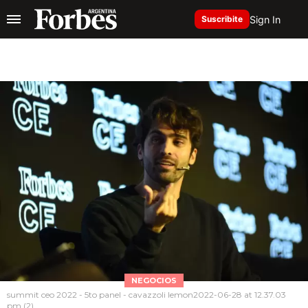
Sign In
Suscribite
NEGOCIOS
summit ceo 2022 - 5to panel - cavazzoli lemon2022-06-28 at 12.37.03
pm (2)