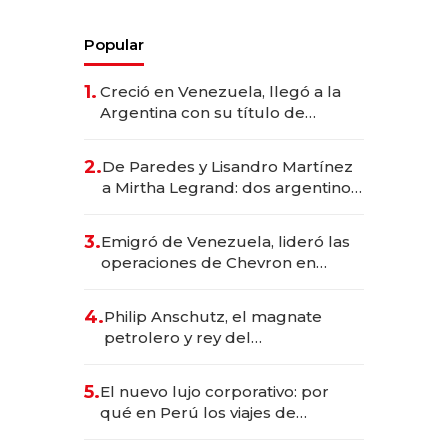
Popular
1.
Creció en Venezuela, llegó a la
Argentina con su título de
abogado y construyó un imperio
gastronómico que revoluciona
2.
De Paredes y Lisandro Martínez
las marcas "fast premium"
a Mirtha Legrand: dos argentinos
impulsan el negocio del wellness
deportivo y el cuidado corporal
3.
Emigró de Venezuela, lideró las
operaciones de Chevron en
EE.UU. y hoy es la única mujer
CEO en Vaca Muerta
4.
Philip Anschutz, el magnate
petrolero y rey del
entretenimiento que va por la
licitación de Tecnópolis junto a
5.
El nuevo lujo corporativo: por
Fénix
qué en Perú los viajes de
negocios dejan de ser reuniones