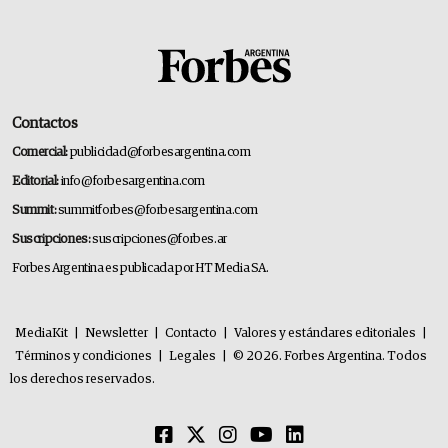
Contactos
Comercial:
publicidad@forbesargentina.com
Editorial:
info@forbesargentina.com
Summit:
summitforbes@forbesargentina.com
Suscripciones:
suscripciones@forbes.ar
Forbes Argentina es publicada por HT Media SA.
MediaKit
|
Newsletter
|
Contacto
|
Valores y estándares editoriales
|
Términos y condiciones
|
Legales
|
© 2026. Forbes Argentina. Todos
los derechos reservados.