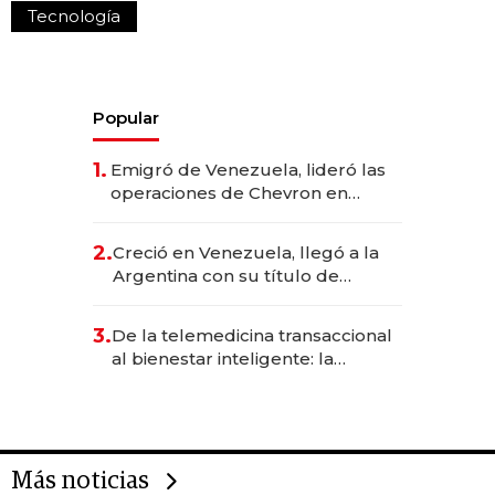
Tecnología
Popular
1.
Emigró de Venezuela, lideró las
operaciones de Chevron en
EE.UU. y hoy es la única mujer
CEO en Vaca Muerta
2.
Creció en Venezuela, llegó a la
Argentina con su título de
abogado y construyó un imperio
gastronómico que revoluciona
3.
De la telemedicina transaccional
las marcas "fast premium"
al bienestar inteligente: la
evolución de doc24 para
transformar a las organizaciones
Más noticias