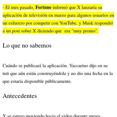
Fortune
- El mes pasado,
informó que X lanzaría su
aplicación de televisión en marzo para algunos usuarios en
un esfuerzo por competir con YouTube, y Musk respondió
a un post sobre X diciendo que era "muy pronto".
Lo que no sabemos
Cuándo se publicará la aplicación. Yaccarino dijo en su
tuit que aún están construyéndola y no dio una fecha en la
que estaría disponible públicamente.
Antecedentes
X se estuvo moviendo hacia el video durante meses,