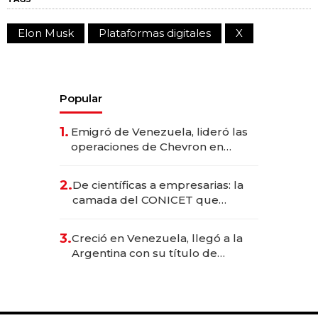
Elon Musk
Plataformas digitales
X
Popular
1.
Emigró de Venezuela, lideró las
operaciones de Chevron en
EE.UU. y hoy es la única mujer
CEO en Vaca Muerta
2.
De científicas a empresarias: la
camada del CONICET que
levantó más de US$ 40 millones
para fundar startups biotech
3.
Creció en Venezuela, llegó a la
Argentina con su título de
abogado y construyó un imperio
gastronómico que revoluciona
las marcas "fast premium"