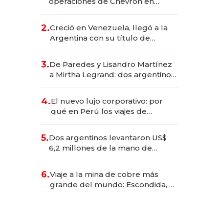
operaciones de Chevron en
EE.UU. y hoy es la única mujer
CEO en Vaca Muerta
2.
Creció en Venezuela, llegó a la
Argentina con su título de
abogado y construyó un imperio
gastronómico que revoluciona
3.
De Paredes y Lisandro Martínez
las marcas "fast premium"
a Mirtha Legrand: dos argentinos
impulsan el negocio del wellness
deportivo y el cuidado corporal
4.
El nuevo lujo corporativo: por
qué en Perú los viajes de
negocios dejan de ser reuniones
para convertirse en experiencias
5.
Dos argentinos levantaron US$
transformadoras
6,2 millones de la mano de
Rauch, Englebienne y Woloski
6.
Viaje a la mina de cobre más
grande del mundo: Escondida, el
gigante chileno que exporta US$
14.000 millones anuales