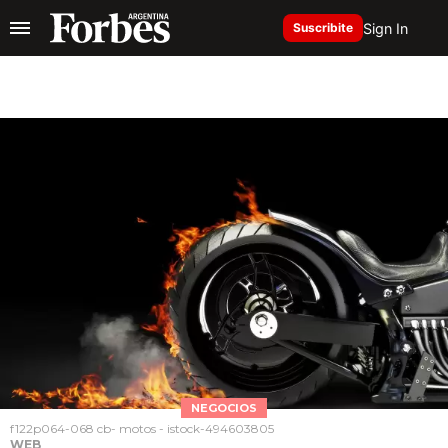
Sign In
Suscribite
NEGOCIOS
f122p064-068 cb- motos - istock-494603805
WEB