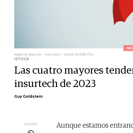
NE
especial seguros - insurtech - istock-543680124
ISTOCK
Las cuatro mayores tenden
insurtech de 2023
Guy Goldstein
SHARE
Aunque estamos entrando