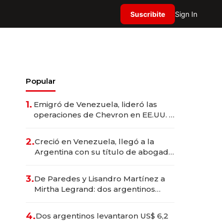
Suscribite
Sign In
Popular
1.
Emigró de Venezuela, lideró las
operaciones de Chevron en EE.UU. y
hoy es la única mujer CEO en Vaca
Muerta
2.
Creció en Venezuela, llegó a la
Argentina con su título de abogado
y construyó un imperio
gastronómico que revoluciona las
3.
De Paredes y Lisandro Martínez a
marcas "fast premium"
Mirtha Legrand: dos argentinos
impulsan el negocio del wellness
deportivo y el cuidado corporal
4.
Dos argentinos levantaron US$ 6,2