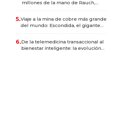
millones de la mano de Rauch,
Englebienne y Woloski
5.
Viaje a la mina de cobre más grande
del mundo: Escondida, el gigante
chileno que exporta US$ 14.000
millones anuales
6.
De la telemedicina transaccional al
bienestar inteligente: la evolución
de doc24 para transformar a las
organizaciones