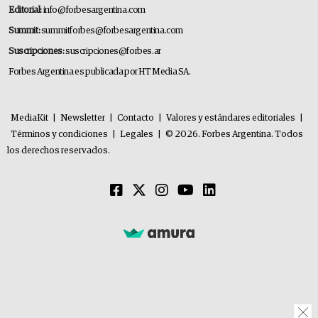
Editorial:
info@forbesargentina.com
Summit:
summitforbes@forbesargentina.com
Suscripciones:
suscripciones@forbes.ar
Forbes Argentina es publicada por HT Media SA.
MediaKit
|
Newsletter
|
Contacto
|
Valores y estándares editoriales
|
Términos y condiciones
|
Legales
|
© 2026. Forbes Argentina. Todos
los derechos reservados.