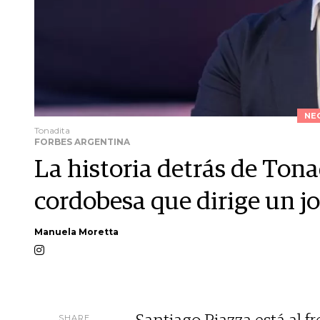
NE
Tonadita
FORBES ARGENTINA
La historia detrás de Tona
cordobesa que dirige un j
Manuela Moretta
SHARE