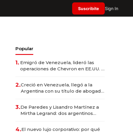
Suscribite
Sign In
Popular
1.
Emigró de Venezuela, lideró las
operaciones de Chevron en EE.UU. y
hoy es la única mujer CEO en Vaca
Muerta
2.
Creció en Venezuela, llegó a la
Argentina con su título de abogado
y construyó un imperio
gastronómico que revoluciona las
3.
De Paredes y Lisandro Martínez a
marcas "fast premium"
Mirtha Legrand: dos argentinos
impulsan el negocio del wellness
deportivo y el cuidado corporal
4.
El nuevo lujo corporativo: por qué