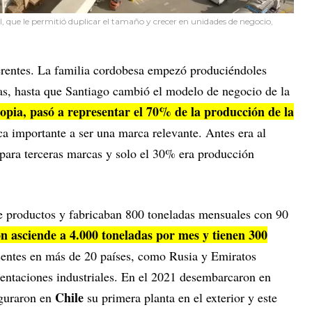
, que le permitió duplicar el tamaño y crecer en unidades de negocio,
erentes. La familia cordobesa empezó produciéndoles
s, hasta que Santiago cambió el modelo de negocio de la
opia, pasó a representar el 70% de la producción de la
ca importante a ser una marca relevante. Antes era al
 para terceras marcas y solo el 30% era producción
de productos y fabricaban 800 toneladas mensuales con 90
n asciende a 4.000 toneladas por mes y tienen 300
entes en más de 20 países, como Rusia y Emiratos
entaciones industriales. En el 2021 desembarcaron en
Chile
aguraron en
su primera planta en el exterior y este