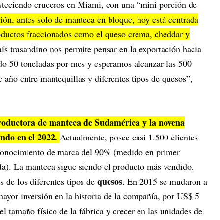
steciendo cruceros en Miami, con una “mini porción de
ción, antes solo de manteca en bloque, hoy está centrada
oductos fraccionados como el queso crema, cheddar y
aís trasandino nos permite pensar en la exportación hacia
do 50 toneladas por mes y esperamos alcanzar las 500
e año entre mantequillas y diferentes tipos de quesos”,
productora de manteca de Sudamérica y la novena
ndo en el 2022.
Actualmente, posee casi 1.500 clientes
n conocimiento de marca del 90% (medido en primer
da). La manteca sigue siendo el producto más vendido,
quesos
 de los diferentes tipos de
. En 2015 se mudaron a
 mayor inversión en la historia de la compañía, por US$ 5
el tamaño físico de la fábrica y crecer en las unidades de