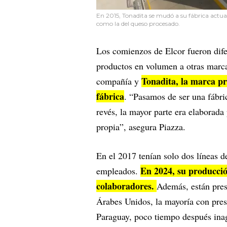
En 2015, Tonadita se mudó a su fábrica actual
como la del queso procesado.
Los comienzos de Elcor fueron dif
productos en volumen a otras marca
Tonadita, la marca pr
compañía y
fábrica
. “Pasamos de ser una fábri
revés, la mayor parte era elaborada
propia”, asegura Piazza.
En el 2017 tenían solo dos líneas 
En 2024, su producció
empleados.
colaboradores.
Además, están pres
Árabes Unidos, la mayoría con pres
Paraguay, poco tiempo después in