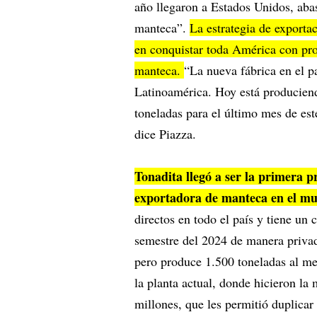
año llegaron a Estados Unidos, aba
manteca”.
La estrategia de exporta
en conquistar toda América con pr
manteca.
“La nueva fábrica en el p
Latinoamérica. Hoy está producien
toneladas para el último mes de est
dice Piazza.
Tonadita llegó a ser la primera 
exportadora de manteca en el mu
directos en todo el país y tiene u
semestre del 2024 de manera priva
pero produce 1.500 toneladas al mes
la planta actual, donde hicieron la
millones, que les permitió duplicar 