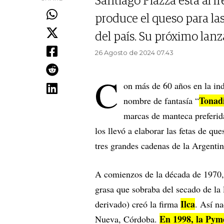
Santiago Piazza está al fr
produce el queso para l
del país. Su próximo lanz
26 Agosto de 2024 07.43
C
on más de 60 años en la ind
Tonad
nombre de fantasía “
marcas de manteca preferida
los llevó a elaborar las fetas de qu
tres grandes cadenas de la Argentin
A comienzos de la década de 1970, 
grasa que sobraba del secado de la
Ilca
derivado) creó la firma
. Así n
En 1998, la Pyme
Nueva, Córdoba.