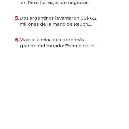
en Perú los viajes de negocios
dejan de ser reuniones para
convertirse en experiencias
5.
Dos argentinos levantaron US$ 6,2
transformadoras
millones de la mano de Rauch,
Englebienne y Woloski
6.
Viaje a la mina de cobre más
grande del mundo: Escondida, el
gigante chileno que exporta US$
14.000 millones anuales