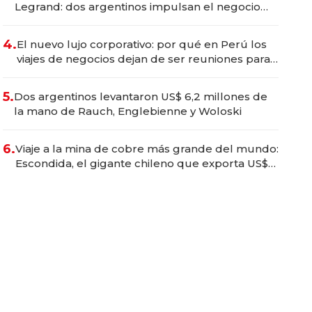
Legrand: dos argentinos impulsan el negocio
del wellness deportivo y el cuidado corporal
4.
El nuevo lujo corporativo: por qué en Perú los
viajes de negocios dejan de ser reuniones para
convertirse en experiencias transformadoras
5.
Dos argentinos levantaron US$ 6,2 millones de
la mano de Rauch, Englebienne y Woloski
6.
Viaje a la mina de cobre más grande del mundo:
Escondida, el gigante chileno que exporta US$
14.000 millones anuales