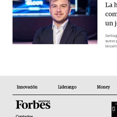
La h
com
un 
Santiag
queso 
lanzami
Innovación
Liderazgo
Money
Contactos