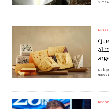
suma a 
LIFEST
Que
ali
arg
De la p
queso p
NEGOC