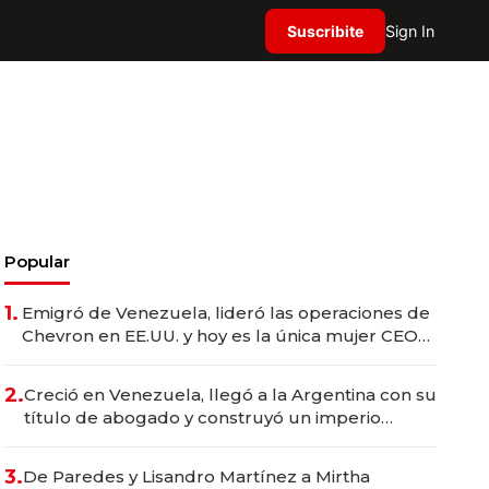
Suscribite
Sign In
Popular
1.
Emigró de Venezuela, lideró las operaciones de
Chevron en EE.UU. y hoy es la única mujer CEO
en Vaca Muerta
2.
Creció en Venezuela, llegó a la Argentina con su
título de abogado y construyó un imperio
gastronómico que revoluciona las marcas "fast
premium"
3.
De Paredes y Lisandro Martínez a Mirtha