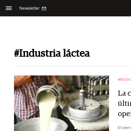
Newsletter
#Industria láctea
NEGOC
La c
últi
ope
El cier