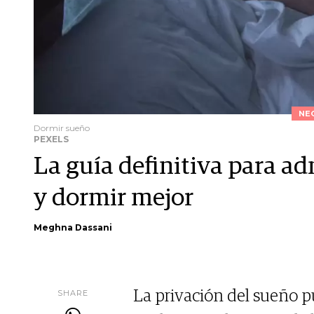
NE
Dormir sueño
PEXELS
La guía definitiva para ad
y dormir mejor
Meghna Dassani
SHARE
La privación del sueño p