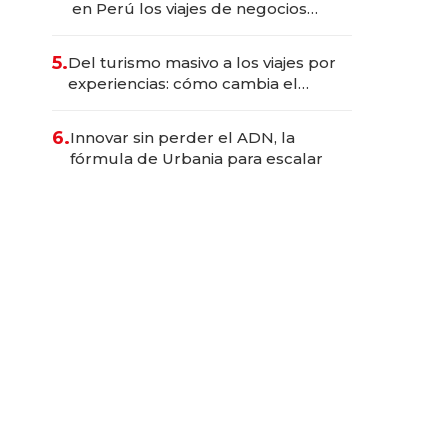
en Perú los viajes de negocios
dejan de ser reuniones para
convertirse en experiencias
5.
Del turismo masivo a los viajes por
transformadoras
experiencias: cómo cambia el
negocio de la asistencia al viajero
6.
Innovar sin perder el ADN, la
fórmula de Urbania para escalar