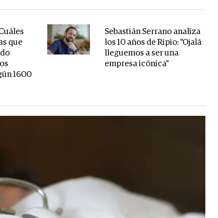
 Cuáles
Sebastián Serrano analiza
as que
los 10 años de Ripio: "Ojalá
ndo
lleguemos a ser una
los
empresa icónica"
gún 1600