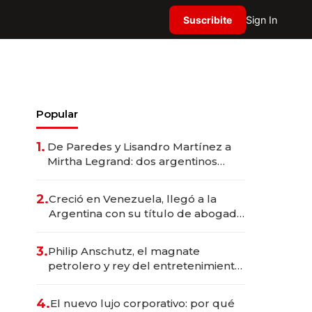
Suscribite
Sign In
Popular
1.
De Paredes y Lisandro Martínez a
Mirtha Legrand: dos argentinos
impulsan el negocio del wellness
deportivo y el cuidado corporal
2.
Creció en Venezuela, llegó a la
Argentina con su título de abogado
y construyó un imperio
gastronómico que revoluciona las
3.
Philip Anschutz, el magnate
marcas "fast premium"
petrolero y rey del entretenimiento
que va por la licitación de
Tecnópolis junto a Fénix
4.
El nuevo lujo corporativo: por qué