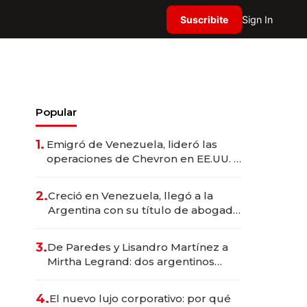
Suscribite
Sign In
Popular
1.
Emigró de Venezuela, lideró las
operaciones de Chevron en EE.UU. y
hoy es la única mujer CEO en Vaca
Muerta
2.
Creció en Venezuela, llegó a la
Argentina con su título de abogado
y construyó un imperio
gastronómico que revoluciona las
3.
De Paredes y Lisandro Martínez a
marcas "fast premium"
Mirtha Legrand: dos argentinos
impulsan el negocio del wellness
deportivo y el cuidado corporal
4.
El nuevo lujo corporativo: por qué