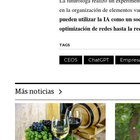
La futuróloga realizó un experime
en la organización de elementos va
pueden utilizar la IA como un so
optimización de redes hasta la re
TAGS
CEOS
ChatGPT
Empresa
Más noticias