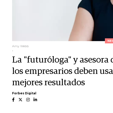
NE
Amy Webb
.
La "futuróloga" y asesor
los empresarios deben us
mejores resultados
Forbes Digital