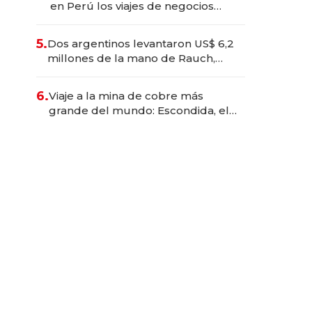
en Perú los viajes de negocios
dejan de ser reuniones para
convertirse en experiencias
5.
Dos argentinos levantaron US$ 6,2
transformadoras
millones de la mano de Rauch,
Englebienne y Woloski
6.
Viaje a la mina de cobre más
grande del mundo: Escondida, el
gigante chileno que exporta US$
14.000 millones anuales