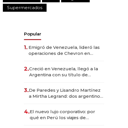
Supermercados
Popular
1.
Emigró de Venezuela, lideró las
operaciones de Chevron en
EE.UU. y hoy es la única mujer
CEO en Vaca Muerta
2.
Creció en Venezuela, llegó a la
Argentina con su título de
abogado y construyó un imperio
gastronómico que revoluciona
3.
De Paredes y Lisandro Martínez
las marcas "fast premium"
a Mirtha Legrand: dos argentinos
impulsan el negocio del wellness
deportivo y el cuidado corporal
4.
El nuevo lujo corporativo: por
qué en Perú los viajes de
negocios dejan de ser reuniones