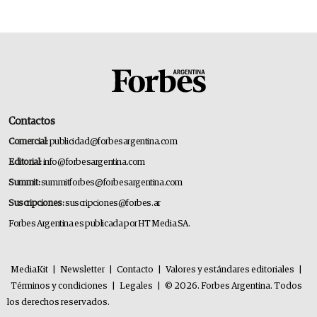
Contactos
Comercial:
publicidad@forbesargentina.com
Editorial:
info@forbesargentina.com
Summit:
summitforbes@forbesargentina.com
Suscripciones:
suscripciones@forbes.ar
Forbes Argentina es publicada por HT Media SA.
MediaKit
|
Newsletter
|
Contacto
|
Valores y estándares editoriales
|
Términos y condiciones
|
Legales
|
© 2026. Forbes Argentina. Todos
los derechos reservados.