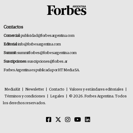
Contactos
Comercial:
publicidad@forbesargentina.com
Editorial:
info@forbesargentina.com
Summit:
summitforbes@forbesargentina.com
Suscripciones:
suscripciones@forbes.ar
Forbes Argentina es publicada por HT Media SA.
MediaKit
|
Newsletter
|
Contacto
|
Valores y estándares editoriales
|
Términos y condiciones
|
Legales
|
© 2026. Forbes Argentina. Todos
los derechos reservados.