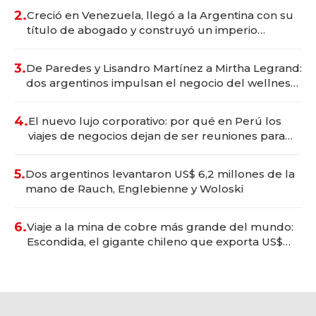
2.
Creció en Venezuela, llegó a la Argentina con su
título de abogado y construyó un imperio
gastronómico que revoluciona las marcas "fast
premium"
3.
De Paredes y Lisandro Martínez a Mirtha Legrand:
dos argentinos impulsan el negocio del wellness
deportivo y el cuidado corporal
4.
El nuevo lujo corporativo: por qué en Perú los
viajes de negocios dejan de ser reuniones para
convertirse en experiencias transformadoras
5.
Dos argentinos levantaron US$ 6,2 millones de la
mano de Rauch, Englebienne y Woloski
6.
Viaje a la mina de cobre más grande del mundo:
Escondida, el gigante chileno que exporta US$
14.000 millones anuales