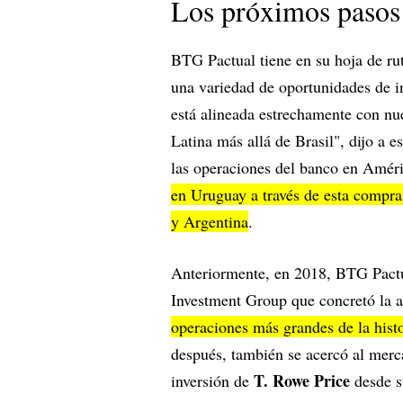
Los próximos pasos
BTG Pactual tiene en su hoja de ru
una variedad de oportunidades de in
está alineada estrechamente con nue
Latina más allá de Brasil", dijo a 
las operaciones del banco en Améri
en Uruguay a través de esta compra
y Argentina
.
Anteriormente, en 2018, BTG Pactu
Investment Group que concretó la 
operaciones más grandes de la hist
después, también se acercó al merca
T. Rowe Price
inversión de
desde su