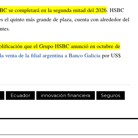
SBC se completará en la segunda mitad del 2026
. HSBC
s el quinto más grande de plaza, cuenta con alrededor del
ntes.
mplificación que el Grupo HSBC anunció en octubre de
la venta de la filial argentina a Banco Galicia
por US$
Ecuador
innovación financiera
Seguros