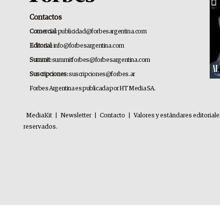
Contactos
Comercial:
publicidad@forbesargentina.com
Editorial:
info@forbesargentina.com
Summit:
summitforbes@forbesargentina.com
Suscripciones:
suscripciones@forbes.ar
Forbes Argentina es publicada por HT Media SA.
MediaKit
|
Newsletter
|
Contacto
|
Valores y estándares editorial
reservados.