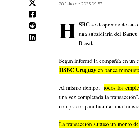
28 Julio de 2025 09.57
H
SBC
se desprende de sus 
Banco 
una subsidiaria del
Brasil.
Según informó la compañía en un
HSBC Uruguay
en banca minorista
Al mismo tiempo, "
todos los empl
una vez completada la transacción",
comprador para facilitar una transi
La transacción supuso un monto d