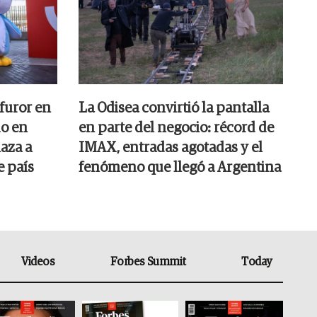
 furor en
La Odisea convirtió la pantalla
o en
en parte del negocio: récord de
aza a
IMAX, entradas agotadas y el
e país
fenómeno que llegó a Argentina
Videos
Forbes Summit
Today