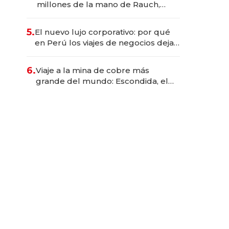
millones de la mano de Rauch,
Englebienne y Woloski
5.
El nuevo lujo corporativo: por qué
en Perú los viajes de negocios dejan
de ser reuniones para convertirse
en experiencias transformadoras
6.
Viaje a la mina de cobre más
grande del mundo: Escondida, el
gigante chileno que exporta US$
14.000 millones anuales