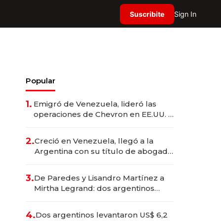
Suscribite
Sign In
Popular
1.
Emigró de Venezuela, lideró las
operaciones de Chevron en EE.UU. y
hoy es la única mujer CEO en Vaca
Muerta
2.
Creció en Venezuela, llegó a la
Argentina con su título de abogado
y construyó un imperio
gastronómico que revoluciona las
3.
De Paredes y Lisandro Martínez a
marcas "fast premium"
Mirtha Legrand: dos argentinos
impulsan el negocio del wellness
deportivo y el cuidado corporal
4.
Dos argentinos levantaron US$ 6,2