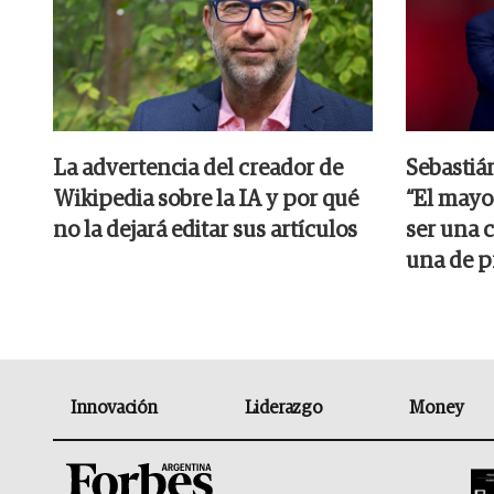
La advertencia del creador de
Sebastiá
Wikipedia sobre la IA y por qué
“El mayor
no la dejará editar sus artículos
ser una 
una de p
Innovación
Liderazgo
Money