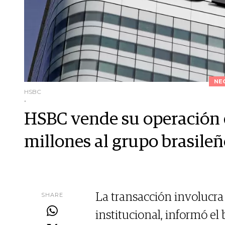
NE
HSBC
.
HSBC vende su operación 
millones al grupo brasile
SHARE
La transacción involucra
institucional, informó e