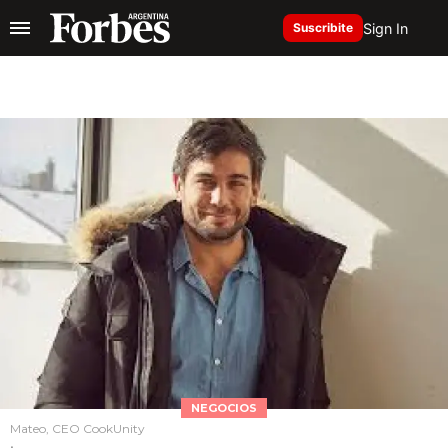
Sign In
Suscribite
NEGOCIOS
Mateo, CEO CookUnity
.