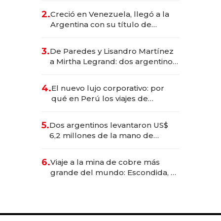
CEO en Vaca Muerta
2.
Creció en Venezuela, llegó a la
Argentina con su título de
abogado y construyó un imperio
gastronómico que revoluciona
3.
De Paredes y Lisandro Martínez
las marcas "fast premium"
a Mirtha Legrand: dos argentinos
impulsan el negocio del wellness
deportivo y el cuidado corporal
4.
El nuevo lujo corporativo: por
qué en Perú los viajes de
negocios dejan de ser reuniones
para convertirse en experiencias
5.
Dos argentinos levantaron US$
transformadoras
6,2 millones de la mano de
Rauch, Englebienne y Woloski
6.
Viaje a la mina de cobre más
grande del mundo: Escondida, el
gigante chileno que exporta US$
14.000 millones anuales