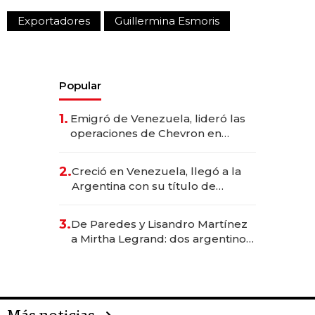
Exportadores
Guillermina Esmoris
Popular
1.
Emigró de Venezuela, lideró las
operaciones de Chevron en
EE.UU. y hoy es la única mujer
CEO en Vaca Muerta
2.
Creció en Venezuela, llegó a la
Argentina con su título de
abogado y construyó un imperio
gastronómico que revoluciona
3.
De Paredes y Lisandro Martínez
las marcas "fast premium"
a Mirtha Legrand: dos argentinos
impulsan el negocio del wellness
deportivo y el cuidado corporal