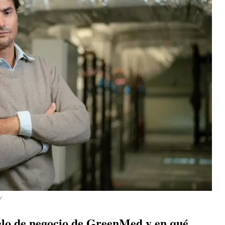
y.
elo de negocio de GreenMed y en qué