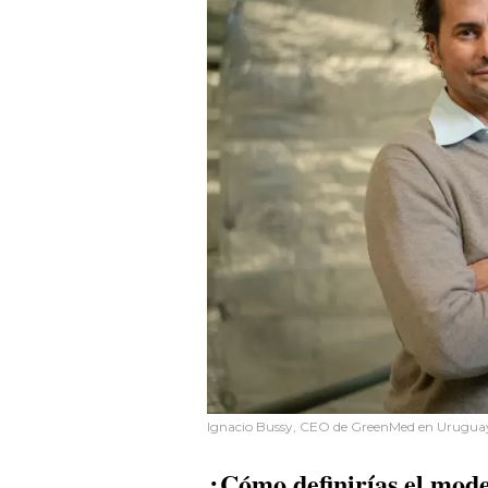
Ignacio Bussy, CEO de GreenMed en Urugua
¿Cómo definirías el mod