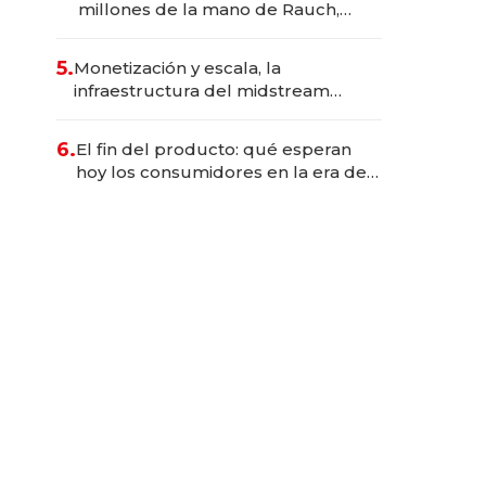
millones de la mano de Rauch,
Englebienne y Woloski
5.
Monetización y escala, la
infraestructura del midstream
busca destrabar el potencial de
Vaca Muerta
6.
El fin del producto: qué esperan
hoy los consumidores en la era de
las experiencias inteligentes