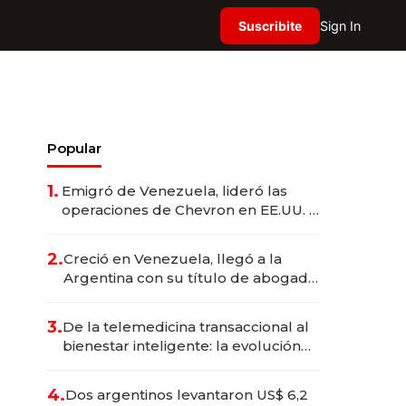
Suscribite
Sign In
Popular
1.
Emigró de Venezuela, lideró las
operaciones de Chevron en EE.UU. y
hoy es la única mujer CEO en Vaca
Muerta
2.
Creció en Venezuela, llegó a la
Argentina con su título de abogado
y construyó un imperio
gastronómico que revoluciona las
3.
De la telemedicina transaccional al
marcas "fast premium"
bienestar inteligente: la evolución
de doc24 para transformar a las
organizaciones
4.
Dos argentinos levantaron US$ 6,2