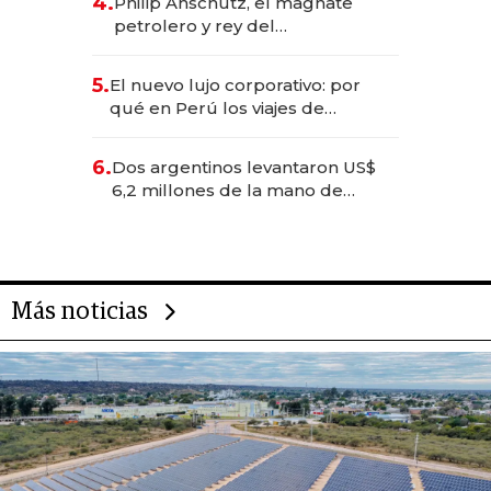
4.
Philip Anschutz, el magnate
petrolero y rey del
entretenimiento que va por la
licitación de Tecnópolis junto a
5.
El nuevo lujo corporativo: por
Fénix
qué en Perú los viajes de
negocios dejan de ser reuniones
para convertirse en experiencias
6.
Dos argentinos levantaron US$
transformadoras
6,2 millones de la mano de
Rauch, Englebienne y Woloski
Más noticias