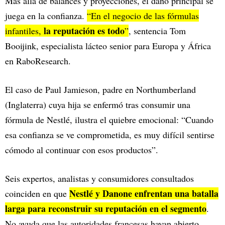
Más allá de balances y proyecciones, el daño principal se
juega en la confianza.
“En el negocio de las fórmulas
la reputación es todo
infantiles,
”
, sentencia Tom
Booijink, especialista lácteo senior para Europa y África
en RaboResearch.​
El caso de Paul Jamieson, padre en Northumberland
(Inglaterra) cuya hija se enfermó tras consumir una
fórmula de Nestlé, ilustra el quiebre emocional: “Cuando
esa confianza se ve comprometida, es muy difícil sentirse
cómodo al continuar con esos productos”.​
Seis expertos, analistas y consumidores consultados
Nestlé y Danone enfrentan una batalla
coinciden en que
larga para reconstruir su reputación en el segmento
.
No ayuda que las autoridades francesas hayan abierto