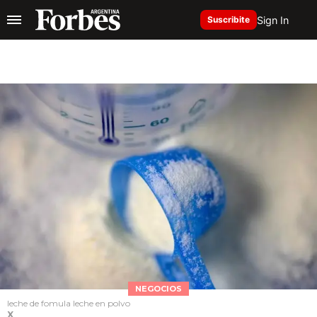
Sign In
Suscribite
NEGOCIOS
leche de fomula leche en polvo
X