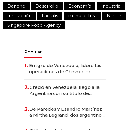
Danone
Desarrollo
Economía
Industria
Innovación
Lactalis
manufactura
Nestlé
Singapore Food Agency
Popular
1.
Emigró de Venezuela, lideró las
operaciones de Chevron en
EE.UU. y hoy es la única mujer
CEO en Vaca Muerta
2.
Creció en Venezuela, llegó a la
Argentina con su título de
abogado y construyó un imperio
gastronómico que revoluciona
3.
De Paredes y Lisandro Martínez
las marcas "fast premium"
a Mirtha Legrand: dos argentinos
impulsan el negocio del wellness
deportivo y el cuidado corporal