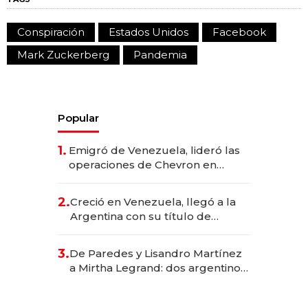
Conspiración
Estados Unidos
Facebook
Mark Zuckerberg
Pandemia
Popular
1.
Emigró de Venezuela, lideró las
operaciones de Chevron en
EE.UU. y hoy es la única mujer
CEO en Vaca Muerta
2.
Creció en Venezuela, llegó a la
Argentina con su título de
abogado y construyó un imperio
gastronómico que revoluciona
3.
De Paredes y Lisandro Martínez
las marcas "fast premium"
a Mirtha Legrand: dos argentinos
impulsan el negocio del wellness
deportivo y el cuidado corporal