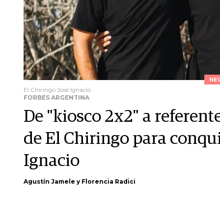
NE
El Chiringo José Ignacio
FORBES ARGENTINA
De "kiosco 2x2" a referent
de El Chiringo para conqui
Ignacio
Agustín Jamele y Florencia Radici