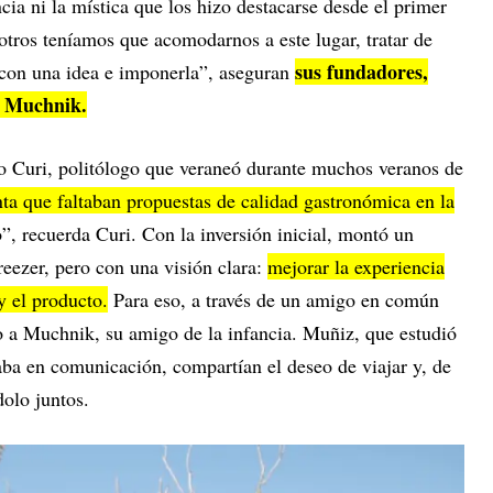
ncia ni la mística que los hizo destacarse desde el primer
tros teníamos que acomodarnos a este lugar, tratar de
sus fundadores,
r con una idea e imponerla”, aseguran
n Muchnik.
o Curi, politólogo que veraneó durante muchos veranos de
nta que faltaban propuestas de calidad gastronómica en la
”, recuerda Curi. Con la inversión inicial, montó un
reezer, pero con una visión clara:
mejorar la experiencia
 y el producto.
Para eso, a través de un amigo en común
o a Muchnik, su amigo de la infancia. Muñiz, que estudió
ba en comunicación, compartían el deseo de viajar y, de
olo juntos.