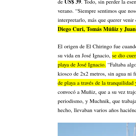
US$ 39
de
. Todo, sin perder la ese
verano. “Siempre sentimos que noso
interpretarlo, más que querer veni
Diego Curi, Tomás Múñiz y Jua
El origen de El Chiringo fue cuand
su vida en José Ignacio,
se dio cue
playa de José Ignacio.
“Faltaba algo
kiosco de 2x2 metros, sin agua ni f
de playa a través de la tranquilidad
convocó a Muñiz, que a su vez traj
periodismo, y Muchnik, que trabaja
hecho, llevaban varios años haciénd