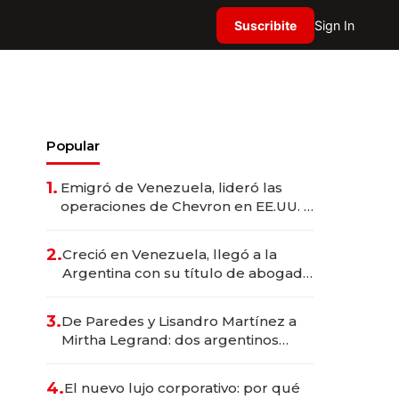
Suscribite
Sign In
Popular
1.
Emigró de Venezuela, lideró las
operaciones de Chevron en EE.UU. y
hoy es la única mujer CEO en Vaca
Muerta
2.
Creció en Venezuela, llegó a la
Argentina con su título de abogado
y construyó un imperio
gastronómico que revoluciona las
3.
De Paredes y Lisandro Martínez a
marcas "fast premium"
Mirtha Legrand: dos argentinos
impulsan el negocio del wellness
deportivo y el cuidado corporal
4.
El nuevo lujo corporativo: por qué