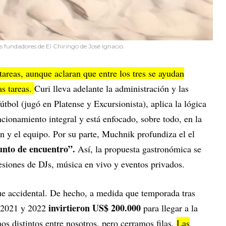
 fundadores de El Chiringo de José Ignacio.
tareas, aunque aclaran que entre los tres se ayudan
s tareas.
Curi lleva adelante la administración y las
útbol (jugó en Platense y Excursionista), aplica la lógica
cionamiento integral y está enfocado, sobre todo, en la
ón y el equipo. Por su parte, Muchnik profundiza el el
nto de encuentro”.
Así, la propuesta gastronómica se
siones de DJs, música en vivo y eventos privados.
ue accidental. De hecho, a medida que temporada tras
invirtieron US$ 200.000
e 2021 y 2022
para llegar a la
s distintos entre nosotros, pero cerramos filas.
Las