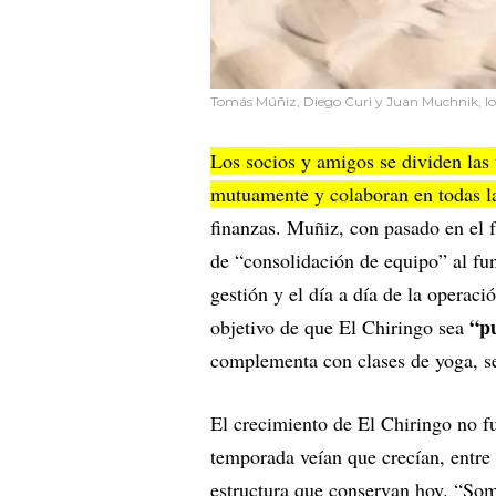
Tomás Múñiz, Diego Curi y Juan Muchnik, los
Los socios y amigos se dividen las 
mutuamente y colaboran en todas la
finanzas. Muñiz, con pasado en el f
de “consolidación de equipo” al fun
gestión y el día a día de la operaci
“pu
objetivo de que El Chiringo sea
complementa con clases de yoga, se
El crecimiento de El Chiringo no f
temporada veían que crecían, entr
estructura que conservan hoy. “Somo