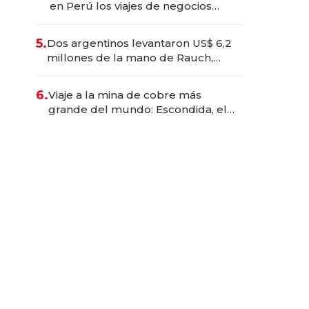
en Perú los viajes de negocios
dejan de ser reuniones para
convertirse en experiencias
5.
Dos argentinos levantaron US$ 6,2
transformadoras
millones de la mano de Rauch,
Englebienne y Woloski
6.
Viaje a la mina de cobre más
grande del mundo: Escondida, el
gigante chileno que exporta US$
14.000 millones anuales