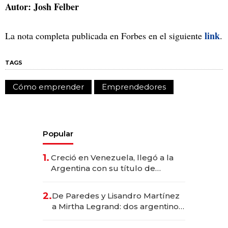
Autor: Josh Felber
link
La nota completa publicada en Forbes en el siguiente
.
TAGS
Cómo emprender
Emprendedores
Popular
1.
Creció en Venezuela, llegó a la
Argentina con su título de
abogado y construyó un imperio
gastronómico que revoluciona
2.
De Paredes y Lisandro Martínez
las marcas "fast premium"
a Mirtha Legrand: dos argentinos
impulsan el negocio del wellness
deportivo y el cuidado corporal