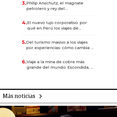
3.
Philip Anschutz, el magnate
petrolero y rey del
entretenimiento que va por la
licitación de Tecnópolis junto a
4.
El nuevo lujo corporativo: por
Fénix
qué en Perú los viajes de
negocios dejan de ser reuniones
para convertirse en experiencias
5.
Del turismo masivo a los viajes
transformadoras
por experiencias: cómo cambia el
negocio de la asistencia al viajero
6.
Viaje a la mina de cobre más
grande del mundo: Escondida, el
gigante chileno que exporta US$
14.000 millones anuales
Más noticias