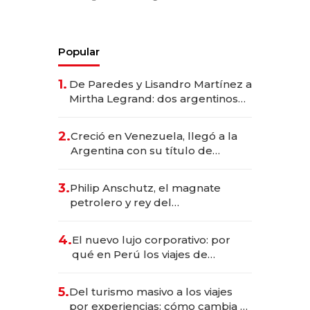
Popular
1.
De Paredes y Lisandro Martínez a
Mirtha Legrand: dos argentinos
impulsan el negocio del wellness
deportivo y el cuidado corporal
2.
Creció en Venezuela, llegó a la
Argentina con su título de
abogado y construyó un imperio
gastronómico que revoluciona
3.
Philip Anschutz, el magnate
las marcas "fast premium"
petrolero y rey del
entretenimiento que va por la
licitación de Tecnópolis junto a
4.
El nuevo lujo corporativo: por
Fénix
qué en Perú los viajes de
negocios dejan de ser reuniones
para convertirse en experiencias
5.
Del turismo masivo a los viajes
transformadoras
por experiencias: cómo cambia el