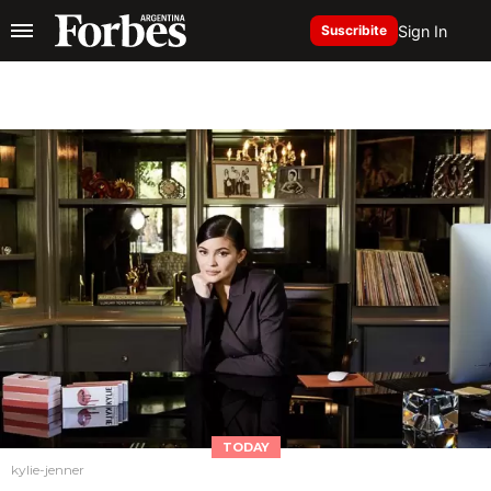
Sign In
Suscribite
TODAY
kylie-jenner