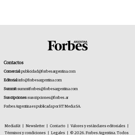
Contactos
Comercial:
publicidad@forbesargentina.com
Editorial:
info@forbesargentina.com
Summit:
summitforbes@forbesargentina.com
Suscripciones:
suscripciones@forbes.ar
Forbes Argentina es publicada por HT Media SA.
MediaKit
|
Newsletter
|
Contacto
|
Valores y estándares editoriales
|
Términos y condiciones
|
Legales
|
© 2026. Forbes Argentina. Todos