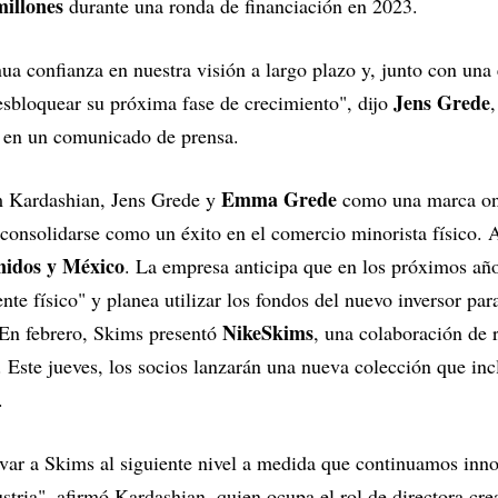
illones
durante una ronda de financiación en 2023.
inua confianza en nuestra visión a largo plazo y, junto con una
Jens Grede
sbloquear su próxima fase de crecimiento", dijo
, en un comunicado de prensa.
Emma Grede
 Kardashian, Jens Grede y
como una marca onli
consolidarse como un éxito en el comercio minorista físico. 
nidos y México
. La empresa anticipa que en los próximos año
e físico" y planea utilizar los fondos del nuevo inversor para
NikeSkims
 En febrero, Skims presentó
, una colaboración de 
o. Este jueves, los socios lanzarán una nueva colección que inc
.
var a Skims al siguiente nivel a medida que continuamos inno
ustria", afirmó Kardashian, quien ocupa el rol de directora cr