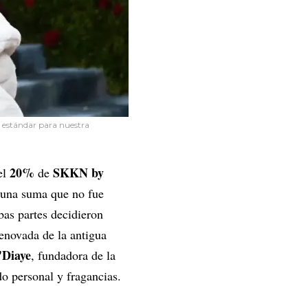
l estándar para nuestra
20%
SKKN by
el
de
una suma que no fue
bas partes decidieron
enovada de la antigua
'Diaye
, fundadora de la
do personal y fragancias.