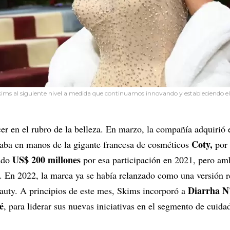
kims al siguiente nivel a medida que continuamos innovando y estableciendo e
r en el rubro de la belleza. En marzo, la compañía adquirió 
Coty,
aba en manos de la gigante francesa de cosméticos
por 
US$ 200 millones
gado
por esa participación en 2021, pero am
o. En 2022, la marca ya se había relanzado como una versión r
Diarrha N
uty. A principios de este mes, Skims incorporó a
é
, para liderar sus nuevas iniciativas en el segmento de cuida