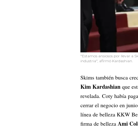
"Estamos ansiosos por llevar a S
industria", afirmó Kardashian.
Skims también busca crece
Kim Kardashian
que est
revelada. Coty había pa
cerrar el negocio en juni
línea de belleza KKW Bea
Ami Col
firma de belleza