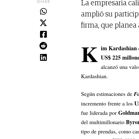
SHARE
La empresaria cal
amplió su particip
firma, que planea 
K
im Kardashian
US$ 225 millon
alcanzó una val
Kardashian.
Según estimaciones de
Fo
U
incremento frente a los
Goldman
fue liderada por
Byron
del multimillonario
tipo de prendas, como ca