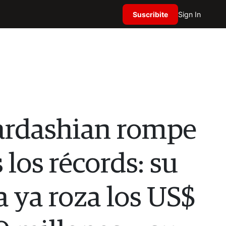
Suscribite
Sign In
ardashian rompe
 los récords: su
a ya roza los US$