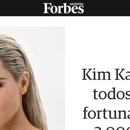
Kim K
todos
fortun