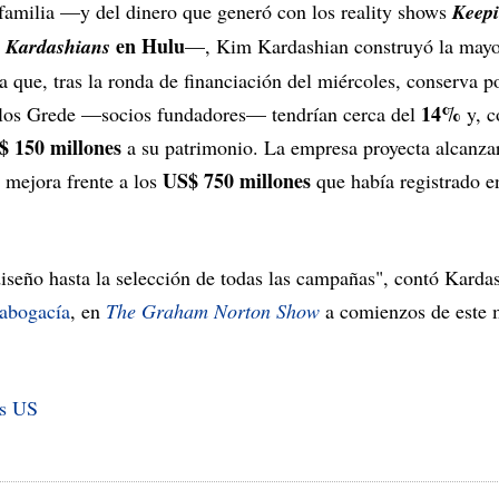
 familia —y del dinero que generó con los reality shows
Keep
en Hulu
 Kardashians
—, Kim Kardashian construyó la mayor
a que, tras la ronda de financiación del miércoles, conserva 
14%
, los Grede —socios fundadores— tendrían cerca del
y, c
$ 150 millones
a su patrimonio. La empresa proyecta alcanz
US$ 750 millones
a mejora frente a los
que había registrado e
diseño hasta la selección de todas las campañas", contó Kard
 abogacía
, en
The Graham Norton Show
a comienzos de este m
es US