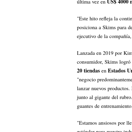
US$ 4000 m
última vez en
"Este hito refleja la cont
posiciona a Skims para de
ejecutivo de la compañía
Lanzada en 2019 por Kim
consumidor, Skims logró 
20 tiendas
Estados U
en
"negocio predominantement
lanzar nuevos productos.
junto al gigante del rubr
guantes de entrenamiento
"Estamos ansiosos por lle
estándar para nuestra ind