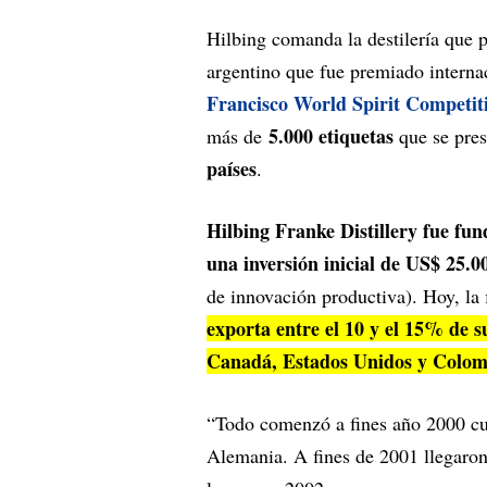
Hilbing comanda la destilería que 
argentino que fue premiado interna
Francisco World Spirit Competit
5.000 etiquetas
más de
que se pres
países
.
Hilbing Franke Distillery fue fu
una inversión inicial de US$ 25.
de innovación productiva). Hoy, la 
exporta entre el 10 y el 15% de 
Canadá, Estados Unidos y Colo
“Todo comenzó a fines año 2000 cu
Alemania. A fines de 2001 llegaro