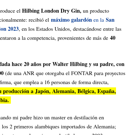
Hilbing London Dry Gin,
produce el
un
producto
máximo galardón
San
cionalmente:
recibió el
en la
ion 2023
, en los Estados Unidos, destacándose entre las
40
entaron a la competencia, provenientes de más de
ndada hace 20 años por Walter Hilbing y su padre, con
000
(de una ANR que otorgaba el FONTAR para proyectos
firma, que emplea a 16 personas de forma directa,
su producción a Japón, Alemania, Bélgica, España,
mbia.
ando mi padre hizo un master en destilación en
n los 2 primeros alambiques importados de Alemania;