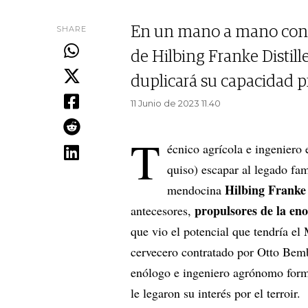
SHARE
En un mano a mano con F
de Hilbing Franke Distille
duplicará su capacidad p
11 Junio de 2023 11.40
T
écnico agrícola e ingeniero e
quiso) escapar al legado fam
Hilbing Franke 
mendocina
propulsores de la eno
antecesores,
que vio el potencial que tendría e
cervecero contratado por Otto Bemb
enólogo e ingeniero agrónomo formad
le legaron su interés por el terroir.