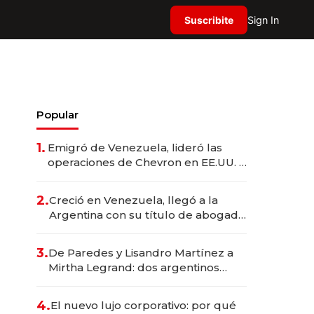
Suscribite
Sign In
Popular
1.
Emigró de Venezuela, lideró las
operaciones de Chevron en EE.UU. y
hoy es la única mujer CEO en Vaca
Muerta
2.
Creció en Venezuela, llegó a la
Argentina con su título de abogado
y construyó un imperio
gastronómico que revoluciona las
3.
De Paredes y Lisandro Martínez a
marcas "fast premium"
Mirtha Legrand: dos argentinos
impulsan el negocio del wellness
deportivo y el cuidado corporal
4.
El nuevo lujo corporativo: por qué