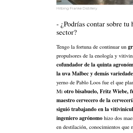
Hilbing Franke Distillery
- ¿Podrías contar sobre tu 
sector?
gr
Tengo la fortuna de continuar un
propulsores de la enología y vitivi
cofundador de la quinta agronómi
la uva Malbec y demás variedades
yerno de Pablo Loos fue el que pla
otro bisabuelo, Fritz Wiebe, 
Mi
maestro cervecero de la cervece
siguió trabajando en la vitivinic
ingeniero agrónomo
hizo dos maes
en destilación, conocimientos que m