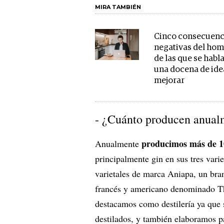
MIRA TAMBIÉN
Cinco consecuenc
negativas del hom
de las que se habl
una docena de ide
mejorar
- ¿Cuánto producen anual
producimos más de 10
Anualmente
principalmente gin en sus tres var
varietales de marca Aniapa, un bran
francés y americano denominado Th
destacamos como destilería ya que 
destilados, y también elaboramos pa