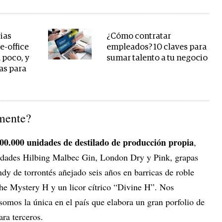
ias
¿Cómo contratar
e-office
empleados? 10 claves para
a poco, y
sumar talento a tu negocio
as para
mente?
0.000 unidades de destilado de producción propia
,
iedades Hilbing Malbec Gin, London Dry y Pink, grapas
dy de torrontés añejado seis años en barricas de roble
e Mystery H y un licor cítrico “Divine H”. Nos
somos la única en el país que elabora un gran porfolio de
ra terceros.