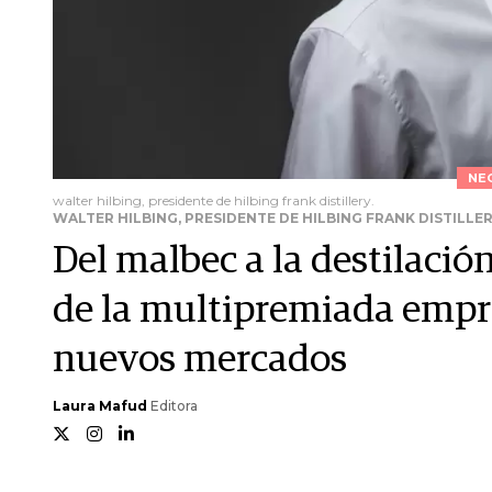
NE
walter hilbing, presidente de hilbing frank distillery.
WALTER HILBING, PRESIDENTE DE HILBING FRANK DISTILLER
Del malbec a la destilación
de la multipremiada empr
nuevos mercados
Laura Mafud
Editora