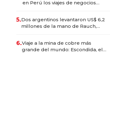
en Perú los viajes de negocios
dejan de ser reuniones para
convertirse en experiencias
5.
Dos argentinos levantaron US$ 6,2
transformadoras
millones de la mano de Rauch,
Englebienne y Woloski
6.
Viaje a la mina de cobre más
grande del mundo: Escondida, el
gigante chileno que exporta US$
14.000 millones anuales