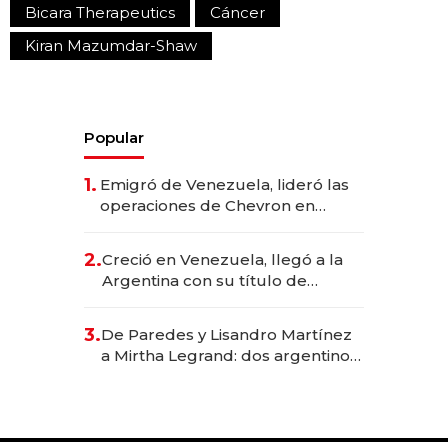
Bicara Therapeutics
Cáncer
Kiran Mazumdar-Shaw
Popular
1.
Emigró de Venezuela, lideró las
operaciones de Chevron en
EE.UU. y hoy es la única mujer
CEO en Vaca Muerta
2.
Creció en Venezuela, llegó a la
Argentina con su título de
abogado y construyó un imperio
gastronómico que revoluciona
3.
De Paredes y Lisandro Martínez
las marcas "fast premium"
a Mirtha Legrand: dos argentinos
impulsan el negocio del wellness
deportivo y el cuidado corporal