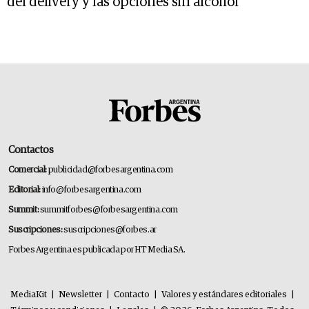
del delivery y las opciones sin alcohol
Contactos
Comercial:
publicidad@forbesargentina.com
Editorial:
info@forbesargentina.com
Summit:
summitforbes@forbesargentina.com
Suscripciones:
suscripciones@forbes.ar
Forbes Argentina es publicada por HT Media SA.
MediaKit
|
Newsletter
|
Contacto
|
Valores y estándares editoriales
|