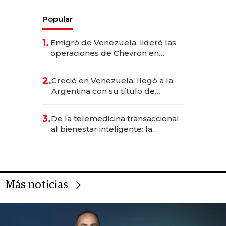
Popular
1.
Emigró de Venezuela, lideró las
operaciones de Chevron en
EE.UU. y hoy es la única mujer
CEO en Vaca Muerta
2.
Creció en Venezuela, llegó a la
Argentina con su título de
abogado y construyó un imperio
gastronómico que revoluciona
3.
De la telemedicina transaccional
las marcas "fast premium"
al bienestar inteligente: la
evolución de doc24 para
transformar a las organizaciones
Más noticias