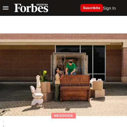
Sign In
Suscribite
NEGOCIOS
-
-