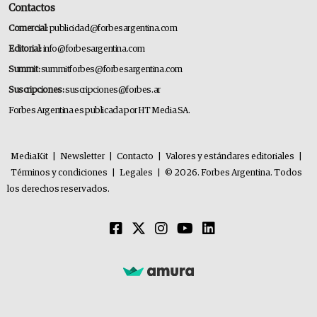
Contactos
Comercial:
publicidad@forbesargentina.com
Editorial:
info@forbesargentina.com
Summit:
summitforbes@forbesargentina.com
Suscripciones:
suscripciones@forbes.ar
Forbes Argentina es publicada por HT Media SA.
MediaKit
|
Newsletter
|
Contacto
|
Valores y estándares editoriales
|
Términos y condiciones
|
Legales
|
© 2026. Forbes Argentina. Todos
los derechos reservados.