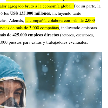
alor agregado bruto a la economía global.
Por su parte, la
US$ 135.000 millones
ró los
, incluyendo tanto
2.000
ncias. Además,
la compañía colabora con más de
encias de más de 3.000 compañías
, incluyendo emisoras
más de 425.000 empleos directos
(actores, escritores,
.000 puestos para extras y trabajadores eventuales.