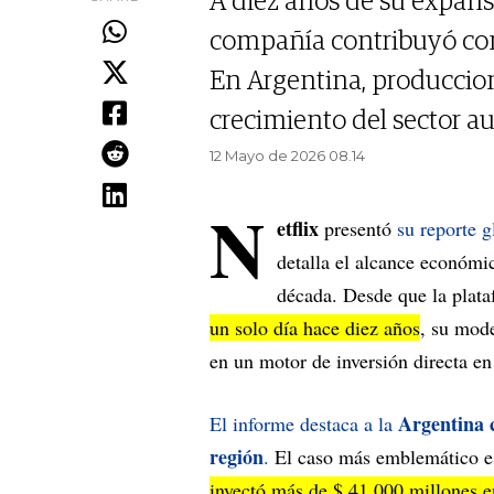
A diez años de su expansi
compañía contribuyó con
En Argentina, produccion
crecimiento del sector au
12 Mayo de 2026 08.14
N
etflix
presentó
su reporte g
detalla el alcance económic
década. Desde que la plat
un solo día hace diez años
, su mode
en un motor de inversión directa en 
Argentina 
El informe destaca a la
región
.
El caso más emblemático e
inyectó más de $ 41.000 millones e