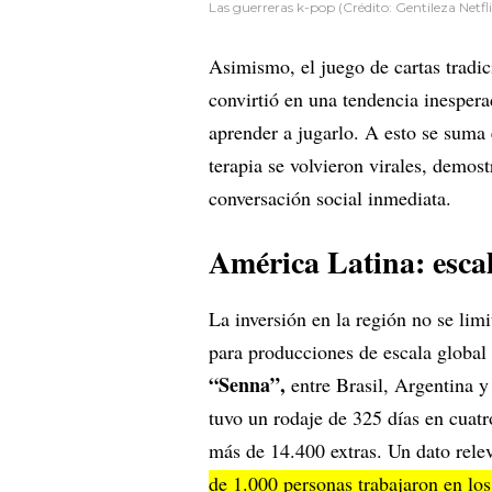
Las guerreras k-pop (Crédito: Gentileza Netfli
Asimismo, el juego de cartas tradi
convirtió en una tendencia inespera
aprender a jugarlo. A esto se suma
terapia se volvieron virales, demos
conversación social inmediata.
América Latina: escal
La inversión en la región no se lim
para producciones de escala global
“Senna”,
entre Brasil, Argentina y
tuvo un rodaje de 325 días en cuat
más de 14.400 extras. Un dato relev
de 1.000 personas trabajaron en los