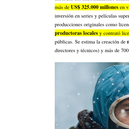
US$ 325.000 millones
más de
en v
inversión en series y películas supe
producciones originales como lice
productoras locales
y contrató lic
públicas. Se estima la creación de
directores y técnicos) y más de 700