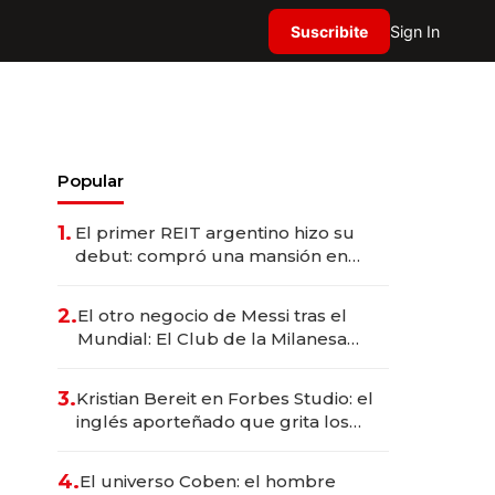
Suscribite
Sign In
Popular
1.
El primer REIT argentino hizo su
debut: compró una mansión en
Barrio Parque por US$ 3,6 millones
2.
El otro negocio de Messi tras el
Mundial: El Club de la Milanesa
invierte US$ 6 millones en su
expansión y desembarca en Europa
3.
Kristian Bereit en Forbes Studio: el
inglés aporteñado que grita los
goles de Argentina y representa a
35 estrellas globales por USD
4.
El universo Coben: el hombre
200M.