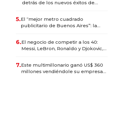
detrás de los nuevos éxitos de
Netflix
5.
El “mejor metro cuadrado
publicitario de Buenos Aires”: la
startup que factura $ 250 millones
en los asientos traseros de los autos
6.
El negocio de competir a los 40:
Messi, LeBron, Ronaldo y Djokovic,
las caras detrás del mercado de la
longevidad deportiva
7.
Este multimillonario ganó US$ 360
millones vendiéndole su empresa
de psicodélicos a Eli Lilly