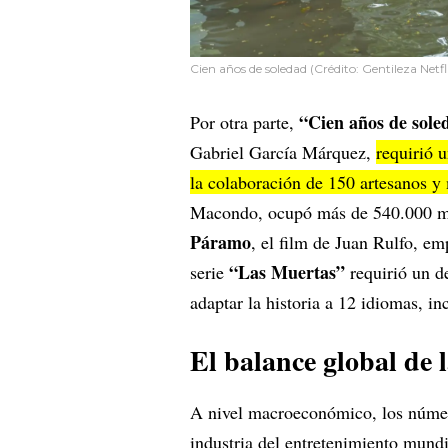
Cien años de soledad (Crédito: Gentileza Netfl
“Cien años de sole
Por otra parte,
Gabriel García Márquez,
requirió 
la colaboración de 150 artesanos y
Macondo, ocupó más de 540.000 m
Páramo
, el film de Juan Rulfo, em
“Las Muertas”
serie
requirió un de
adaptar la historia a 12 idiomas, in
El balance global de 
A nivel macroeconómico, los número
industria del entretenimiento mund