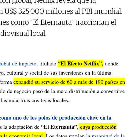
ón global, Netflix revela que la
 US$ 325.000 millones al PBI mundial.
es como “El Eternauta” traccionan el
diovisual local.
“El Efecto Netflix”,
lobal de impacto
, titulado
donde
o, cultural y social de sus inversiones en la última
aforma
expandió su servicio de 60 a más de 190 países en
lo de negocio pasó de la mera distribución a convertirse
las industrias creativas locales.
como uno de los polos de producción clave en la
“El Eternauta”
s la adaptación de
,
cuya producción
n la economía local.
Los datos revelan
la magnitud de la