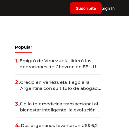
Suscribite
Sign In
Popular
1.
Emigró de Venezuela, lideró las
operaciones de Chevron en EE.UU. y
hoy es la única mujer CEO en Vaca
Muerta
2.
Creció en Venezuela, llegó a la
Argentina con su título de abogado
y construyó un imperio
gastronómico que revoluciona las
3.
De la telemedicina transaccional al
marcas "fast premium"
bienestar inteligente: la evolución
de doc24 para transformar a las
organizaciones
4.
Dos argentinos levantaron US$ 6,2