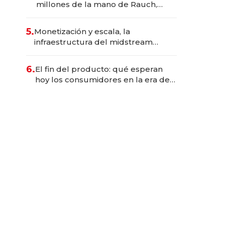
millones de la mano de Rauch,
Englebienne y Woloski
5.
Monetización y escala, la
infraestructura del midstream
busca destrabar el potencial de
Vaca Muerta
6.
El fin del producto: qué esperan
hoy los consumidores en la era de
las experiencias inteligentes