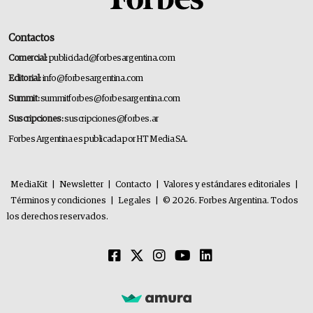
Contactos
Comercial:
publicidad@forbesargentina.com
Editorial:
info@forbesargentina.com
Summit:
summitforbes@forbesargentina.com
Suscripciones:
suscripciones@forbes.ar
Forbes Argentina es publicada por HT Media SA.
MediaKit
|
Newsletter
|
Contacto
|
Valores y estándares editoriales
|
Términos y condiciones
|
Legales
|
© 2026. Forbes Argentina. Todos
los derechos reservados.