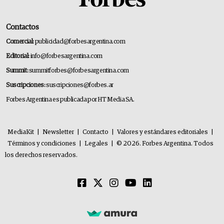
Contactos
Comercial:
publicidad@forbesargentina.com
Editorial:
info@forbesargentina.com
Summit:
summitforbes@forbesargentina.com
Suscripciones:
suscripciones@forbes.ar
Forbes Argentina es publicada por HT Media SA.
MediaKit
|
Newsletter
|
Contacto
|
Valores y estándares editoriales
|
Términos y condiciones
|
Legales
|
© 2026. Forbes Argentina. Todos
los derechos reservados.