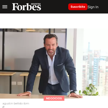
Sign In
Suscribite
NEGOCIOS
agustin bellido ibm
C