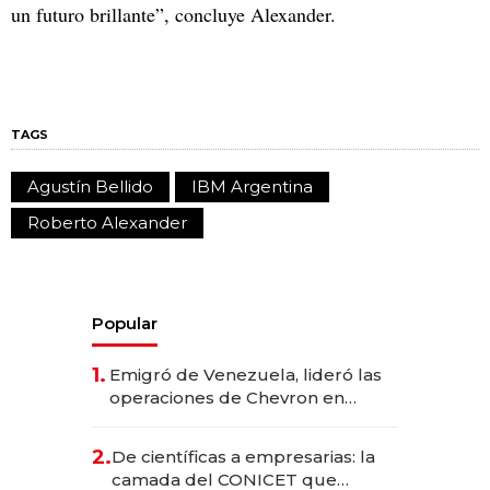
un futuro brillante”, concluye Alexander.
TAGS
Agustín Bellido
IBM Argentina
Roberto Alexander
Popular
1.
Emigró de Venezuela, lideró las
operaciones de Chevron en
EE.UU. y hoy es la única mujer
CEO en Vaca Muerta
2.
De científicas a empresarias: la
camada del CONICET que